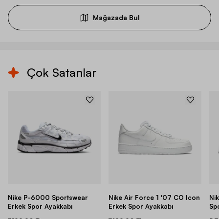
Mağazada Bul
Çok Satanlar
Nike P-6000 Sportswear
Nike Air Force 1 '07 CO Icon
Ni
Erkek Spor Ayakkabı
Erkek Spor Ayakkabı
Sp