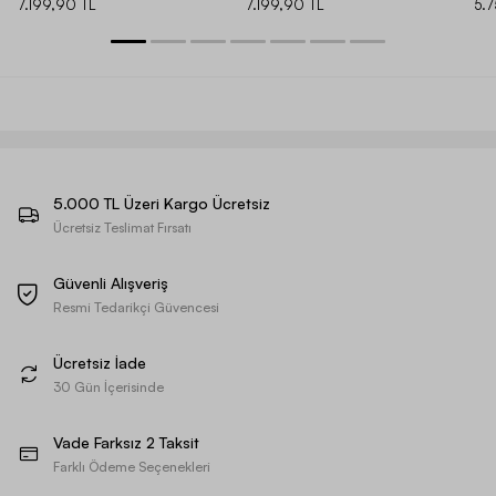
7.199,90 TL
7.199,90 TL
5.
5.000 TL Üzeri Kargo Ücretsiz
Ücretsiz Teslimat Fırsatı
Güvenli Alışveriş
Resmi Tedarikçi Güvencesi
Ücretsiz İade
30 Gün İçerisinde
Vade Farksız 2 Taksit
Farklı Ödeme Seçenekleri