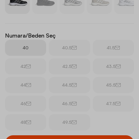
Numara/Beden Seç
40
40.5
41.5
42
42.5
43.5
44
44.5
45.5
46
46.5
47.5
48
49.5