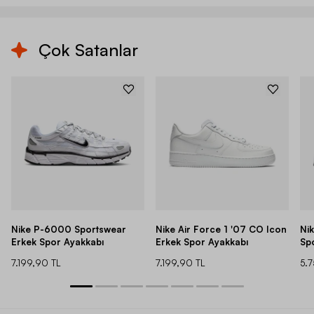
Çok Satanlar
Nike P-6000 Sportswear
Nike Air Force 1 '07 CO Icon
Ni
Erkek Spor Ayakkabı
Erkek Spor Ayakkabı
Sp
7.199,90 TL
7.199,90 TL
5.