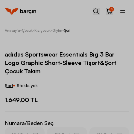
0
Anasayfa
-
Çocuk
-
Kız çocuk
-
Giyim
-
Şort
adidas 
adidas Sportswear Essentials Big 3 Bar
Logo Graphic Short-Sleeve Tişört&Şort
Çocuk Takım
Şort
Stokta yok
1.649,00 TL
Numara/Beden Seç