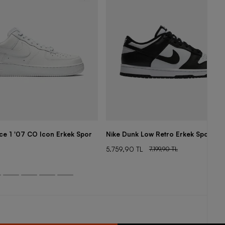
rce 1 '07 CO Icon Erkek Spor
Nike Dunk Low Retro Erkek Spor Aya
5.759,90 TL
7.199,90 TL