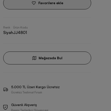
Favorilere ekle
Renk
Ürün Kodu
Siyah
JJ4801
Mağazada Bul
5.000 TL Üzeri Kargo Ücretsiz
Ücretsiz Teslimat Fırsatı
Güvenli Alışveriş
Resmi Tedarikçi Güvencesi