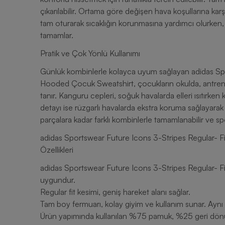
çıkarılabilir. Ortama göre değişen hava koşullarına ka
tam oturarak sıcaklığın korunmasına yardımcı olurken, ko
tamamlar.
Pratik ve Çok Yönlü Kullanımı
Günlük kombinlerle kolayca uyum sağlayan adidas Spo
Hooded Çocuk Sweatshirt, çocukların okulda, antre
tanır. Kanguru cepleri, soğuk havalarda elleri ısıtırken
detayı ise rüzgarlı havalarda ekstra koruma sağlayarak
parçalara kadar farklı kombinlerle tamamlanabilir ve spo
adidas Sportswear Future Icons 3-Stripes Regular- 
Özellikleri
adidas Sportswear Future Icons 3-Stripes Regular- Fi
uygundur.
Regular fit kesimi, geniş hareket alanı sağlar.
Tam boy fermuarı, kolay giyim ve kullanım sunar. Aynı 
Ürün yapımında kullanılan %75 pamuk, %25 geri dön