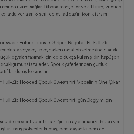
rşı anında uyum sağlar. Ribana manşetler ve alt kısım, vücuda
llarda yer alan 3 şerit detayı adidas’ın ikonik tarzını
rtswear Future Icons 3-Stripes Regular- Fit Full-Zip
nmanlarda veya oyun oynarken rahat hissetmesine olanak
 küçük eşyaları taşımak için de oldukça kullanışlıdır. Kapüşon
 sıcaklığı muhafaza eder. Spor kıyafetlerinden günlük
rtif bir duruş kazandırır.
Fit Full-Zip Hooded Çocuk Sweatshirt Modelinin Öne Çıkan
t Full-Zip Hooded Çocuk Sweatshirt, günlük giyim için
şekilde mevcut vücut sıcaklığını da ayarlamanıza imkan verir.
üştürülmüş polyester kumaş, hem dayanıklı hem de