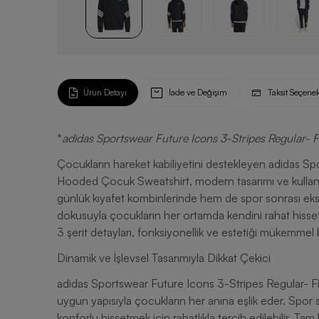
Ürün Detayı
İade ve Değişim
Taksit Seçenek
*
adidas Sportswear Future Icons 3-Stripes Regular- F
Çocukların hareket kabiliyetini destekleyen adidas Sp
Hooded Çocuk Sweatshirt, modern tasarımı ve kullanı
günlük kıyafet kombinlerinde hem de spor sonrası ekst
dokusuyla çocukların her ortamda kendini rahat hisse
3 şerit detayları, fonksiyonellik ve estetiği mükemmel bi
Dinamik ve İşlevsel Tasarımıyla Dikkat Çekici
adidas Sportswear Future Icons 3-Stripes Regular- F
uygun yapısıyla çocukların her anına eşlik eder. Spor
konforlu hissetmek için rahatlıkla tercih edilebilir. Tam