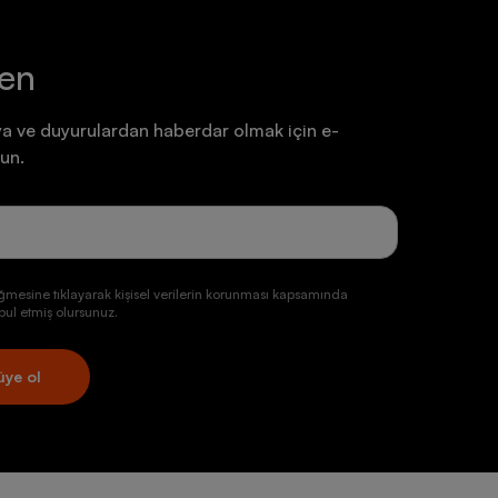
ten
a ve duyurulardan haberdar olmak için e-
un.
ğmesine tıklayarak kişisel verilerin korunması kapsamında
ul etmiş olursunuz.
üye ol