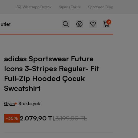
Whatsapp Destek
Sipariş Takibi
Sportmen Blog
0
utlet
swear Future Icons 3-Stripes Regular- Fit Full-Zip Hooded Çocu
adidas Sportswear Future
Icons 3-Stripes Regular- Fit
Full-Zip Hooded Çocuk
Sweatshirt
Giyim
Stokta yok
2.079,90 TL
3.199,00 TL
-
35
%