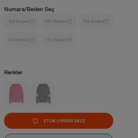
Numara/Beden Seç
128 Beden
140 Beden
152 Beden
164 Beden
176 Beden
Renkler
STOK UYARISI EKLE