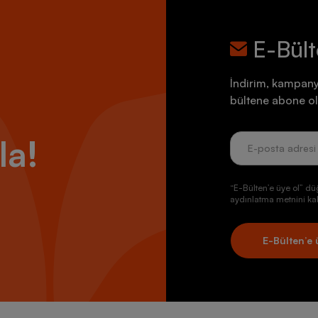
E-Bül
İndirim, kampany
bültene abone ol
la!
“E-Bülten’e üye ol” dü
aydınlatma metnini kab
E-Bülten’e 