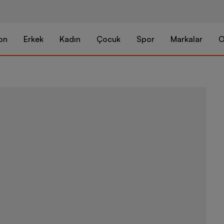
on
Erkek
Kadın
Çocuk
Spor
Markalar
O
adidas Sport