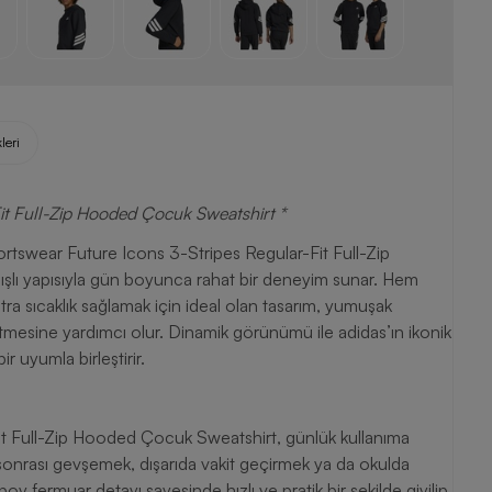
leri
it Full-Zip Hooded Çocuk Sweatshirt *
ortswear Future Icons 3-Stripes Regular-Fit Full-Zip
şlı yapısıyla gün boyunca rahat bir deneyim sunar. Hem
ra sıcaklık sağlamak için ideal olan tasarım, yumuşak
tmesine yardımcı olur. Dinamik görünümü ile adidas’ın ikonik
r uyumla birleştirir.
it Full-Zip Hooded Çocuk Sweatshirt, günlük kullanıma
 sonrası gevşemek, dışarıda vakit geçirmek ya da okulda
 boy fermuar detayı sayesinde hızlı ve pratik bir şekilde giyilip