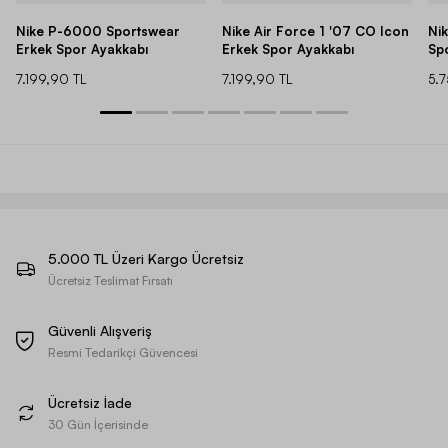
Nike P-6000 Sportswear
Nike Air Force 1 '07 CO Icon
Ni
Erkek Spor Ayakkabı
Erkek Spor Ayakkabı
Sp
7.199,90 TL
7.199,90 TL
5.
5.000 TL Üzeri Kargo Ücretsiz
Ücretsiz Teslimat Fırsatı
Güvenli Alışveriş
Resmi Tedarikçi Güvencesi
Ücretsiz İade
30 Gün İçerisinde