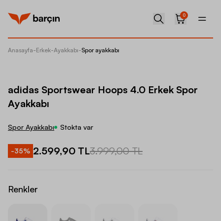
0
Anasayfa
-
Erkek
-
Ayakkabı
-
Spor ayakkabı
adidas 
adidas Sportswear Hoops 4.0 Erkek Spor
Ayakkabı
Spor Ayakkabı
Stokta var
2.599,90 TL
3.999,00 TL
-
35
%
Renkler