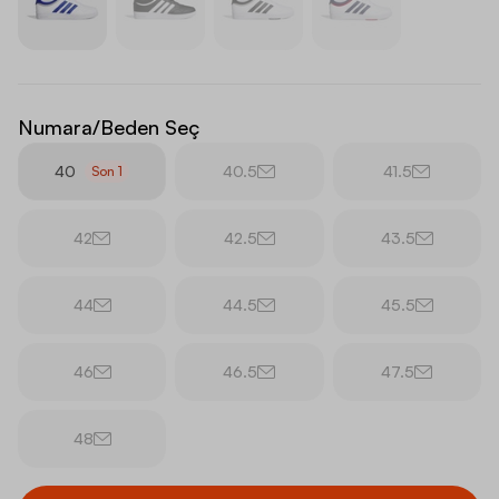
Numara/Beden Seç
40
40.5
41.5
Son
1
42
42.5
43.5
44
44.5
45.5
46
46.5
47.5
48