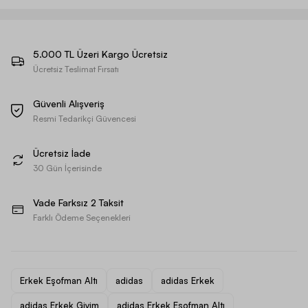
5.000 TL Üzeri Kargo Ücretsiz
Ücretsiz Teslimat Fırsatı
Güvenli Alışveriş
Resmi Tedarikçi Güvencesi
Ücretsiz İade
30 Gün İçerisinde
Vade Farksız 2 Taksit
Farklı Ödeme Seçenekleri
Erkek Eşofman Altı
adidas
adidas Erkek
adidas Erkek Giyim
adidas Erkek Eşofman Altı