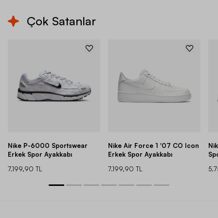
Çok Satanlar
Nike P-6000 Sportswear
Nike Air Force 1 '07 CO Icon
Ni
Erkek Spor Ayakkabı
Erkek Spor Ayakkabı
Sp
7.199,90 TL
7.199,90 TL
5.