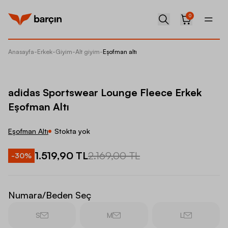
0
Anasayfa
-
Erkek
-
Giyim
-
Alt giyim
-
Eşofman altı
adidas 
adidas Sportswear Lounge Fleece Erkek
Eşofman Altı
Eşofman Altı
Stokta yok
1.519,90 TL
2.169,00 TL
-
30
%
Numara/Beden Seç
S
M
L