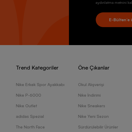
aydınlatma metnini kab
E-Bülten’e 
Trend Kategoriler
Öne Çıkanlar
Nike Erkek Spor Ayakkabı
Okul Alışverişi
Nike P-6000
Nike İndirimi
Nike Outlet
Nike Sneakers
adidas Spezial
Nike Yeni Sezon
The North Face
Sürdürülebilir Ürünler