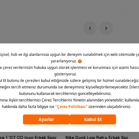
rce 1 '07 CO Icon Erkek Spor
Nike Dunk Low Retro Erkek Spor Aya