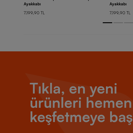
Ayakkabı
Ayakkabı
7.199,90 TL
7.199,90 TL
Tıkla, en yeni
ürünleri hemen
keşfetmeye baş