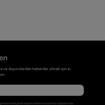
Ayakkabı
Ayakkabı
7.199,90 TL
7.199,90 TL
ten
a ve duyurulardan haberdar olmak için e-
un.
ğmesine tıklayarak kişisel verilerin korunması kapsamında