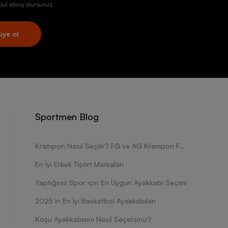
ul etmiş olursunuz.
üye ol
Sportmen Blog
Krampon Nasıl Seçilir? FG ve AG Krampon Farkları Nelerdir?
En İyi Erkek Tişört Markaları
Yaptığınız Spor için En Uygun Ayakkabı Seçimi
2025’in En İyi Basketbol Ayakkabıları
Koşu Ayakkabısını Nasıl Seçersiniz?