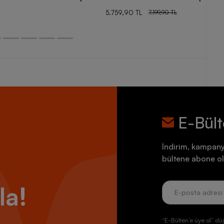
5.759,90 TL
7.199,90 TL
E-Bül
İndirim, kampany
bültene abone ol
la!
“E-Bülten’e üye ol” dü