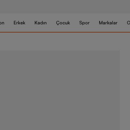
on
Erkek
Kadın
Çocuk
Spor
Markalar
O
adidas Sport