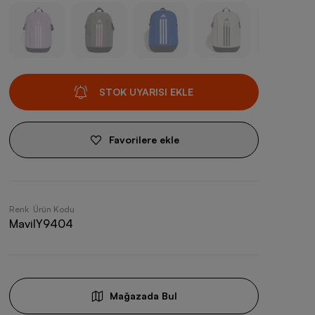
STOK UYARISI EKLE
Favorilere ekle
Renk
Ürün Kodu
Mavi
IY9404
Mağazada Bul