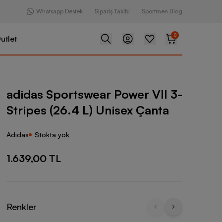
Whatsapp Destek
Sipariş Takibi
Sportmen Blog
0
utlet
swear Power VII 3-Stripes (26.4 L) Unisex Çanta
adidas Sportswear Power VII 3-
Stripes (26.4 L) Unisex Çanta
Adidas
Stokta yok
1.639,00 TL
Renkler