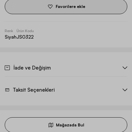
Favorilere ekle
Renk
Ürün Kodu
Siyah
JS0322
İade ve Değişim
Taksit Seçenekleri
Mağazada Bul