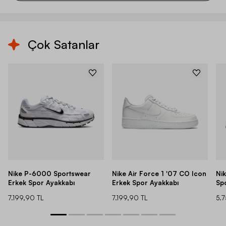
Çok Satanlar
Nike P-6000 Sportswear
Nike Air Force 1 '07 CO Icon
Ni
Erkek Spor Ayakkabı
Erkek Spor Ayakkabı
Sp
7.199,90 TL
7.199,90 TL
5.