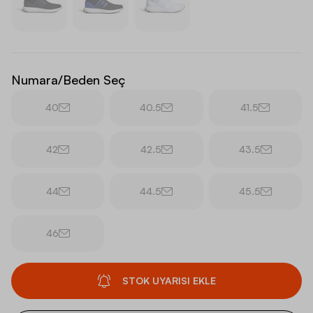
Numara/Beden Seç
40
40.5
41.5
42
42.5
43.5
44
44.5
45.5
46
STOK UYARISI EKLE