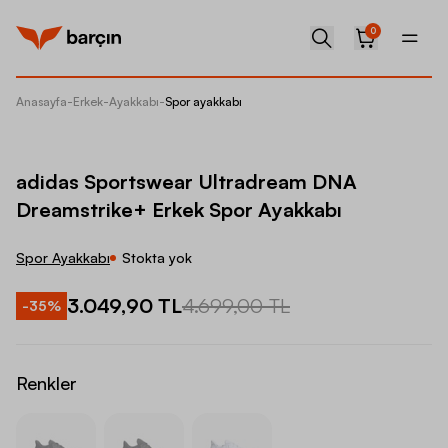
0
Anasayfa
-
Erkek
-
Ayakkabı
-
Spor ayakkabı
adidas 
adidas Sportswear Ultradream DNA
Dreamstrike+ Erkek Spor Ayakkabı
Spor Ayakkabı
Stokta yok
3.049,90 TL
4.699,00 TL
-
35
%
Renkler