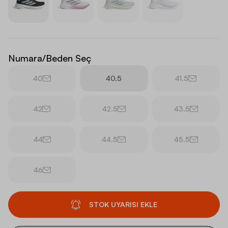
Numara/Beden Seç
40
40.5
41.5
42
42.5
43.5
44
44.5
45.5
46
STOK UYARISI EKLE