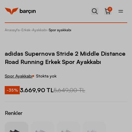
0
Anasayfa
-
Erkek
-
Ayakkabı
-
Spor ayakkabı
adidas 
adidas Supernova Stride 2 Middle Distance
Road Running Erkek Spor Ayakkabı
Spor Ayakkabı
Stokta yok
3.669,90 TL
5.649,00 TL
-
35
%
Renkler