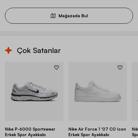
Mağazada Bul
Çok Satanlar
Nike P-6000 Sportswear
Nike Air Force 1 '07 CO Icon
Ni
Erkek Spor Ayakkabı
Erkek Spor Ayakkabı
Sp