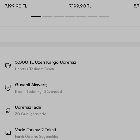
7.199,90 TL
7.199,90 TL
5.
5.000 TL Üzeri Kargo Ücretsiz
Ücretsiz Teslimat Fırsatı
Güvenli Alışveriş
Resmi Tedarikçi Güvencesi
Ücretsiz İade
30 Gün İçerisinde
Vade Farksız 2 Taksit
Farklı Ödeme Seçenekleri