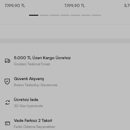
7.199,90 TL
7.199,90 TL
5.
5.000 TL Üzeri Kargo Ücretsiz
Ücretsiz Teslimat Fırsatı
Güvenli Alışveriş
Resmi Tedarikçi Güvencesi
Ücretsiz İade
30 Gün İçerisinde
Vade Farksız 2 Taksit
Farklı Ödeme Seçenekleri