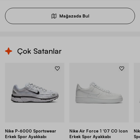
Mağazada Bul
Çok Satanlar
Nike P-6000 Sportswear
Nike Air Force 1 '07 CO Icon
Ni
Erkek Spor Ayakkabı
Erkek Spor Ayakkabı
Sp