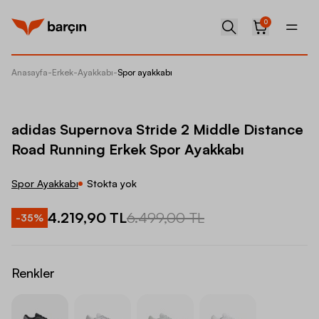
0
Anasayfa
-
Erkek
-
Ayakkabı
-
Spor ayakkabı
adidas 
adidas Supernova Stride 2 Middle Distance
Road Running Erkek Spor Ayakkabı
Spor Ayakkabı
Stokta yok
4.219,90 TL
6.499,00 TL
-
35
%
Renkler