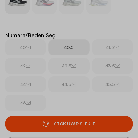
Numara/Beden Seç
40
40.5
41.5
42
42.5
43.5
44
44.5
45.5
46
STOK UYARISI EKLE