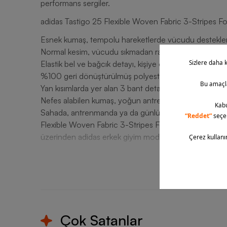
performans sergiler.
adidas Tastigo 25 Flexible Woven Fabric 3-Stripes F
Esnek kumaş, tempolu hareketlerde vücudu destekler
Normal kesim, vücudu sıkmadan rahat bir oturuş suna
Elastik bel ve bağcık detayı, kişiye özel uyum sağlayarak
%100 geri dönüştürülmüş polyester içeriği, hafif ve da
Yan kısımlarda yer alan 3 bant detayı, klasik ve sportif
Nefes alabilen kumaş, yoğun antrenmanlarda kuru ve 
Sahada, antrenmanda ya da günlük hayatta konfor ve
Flexible Woven Fabric 3-Stripes Football Erkek Şort, fu
üzerinden adidas erkek giyim modelini hemen keşfedin
T
Çok Satanlar