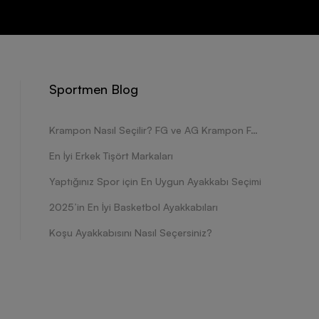
Sportmen Blog
Krampon Nasıl Seçilir? FG ve AG Krampon Farkları Nelerdir?
En İyi Erkek Tişört Markaları
Yaptığınız Spor için En Uygun Ayakkabı Seçimi
2025’in En İyi Basketbol Ayakkabıları
Koşu Ayakkabısını Nasıl Seçersiniz?