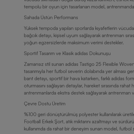
Sahada Üstün Performans
Yüksek tempoda yapılan sporlarda kıyafetlerin vücuda 
bağcık detayı, kişisel uyum sağlayarak antrenman sırasın
yoğun egzersizlerde maksimum verimi destekler.
Sportif Tasarım ve Klasik adidas Dokunuşu
Zamansız stil sunan adidas Tastigo 25 Flexible Woven
tasarımıyla her futbol severin dolabında yer alması ger
bant detayı, sportif bir hava katarken, farklı adidas f
oturmasını sağlayan detaylar, hareket sırasında rahat
antrenmanlarda ekstra destek sağlayarak antrenman veri
Çevre Dostu Üretim
%100 geri dönüştürülmüş polyester kullanılarak üreti
Football Erkek Şort, atık miktarını azaltmayı ve sürdü
kullanımda da rahat bir deneyim sunan model, futbo