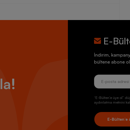
E-Bül
İndirim, kampany
bültene abone ol
la!
“E-Bülten’e üye ol” dü
aydınlatma metnini kab
E-Bülten’e 