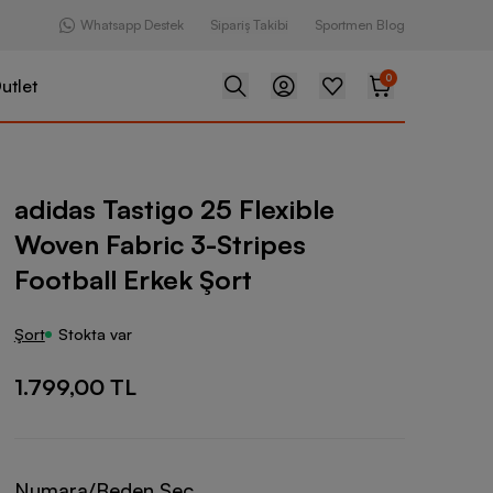
Whatsapp Destek
Sipariş Takibi
Sportmen Blog
0
utlet
o 25 Flexible Woven Fabric 3-Stripes Football Erkek Şort
adidas Tastigo 25 Flexible
Woven Fabric 3-Stripes
Football Erkek Şort
Şort
Stokta var
1.799,00 TL
Numara/Beden Seç