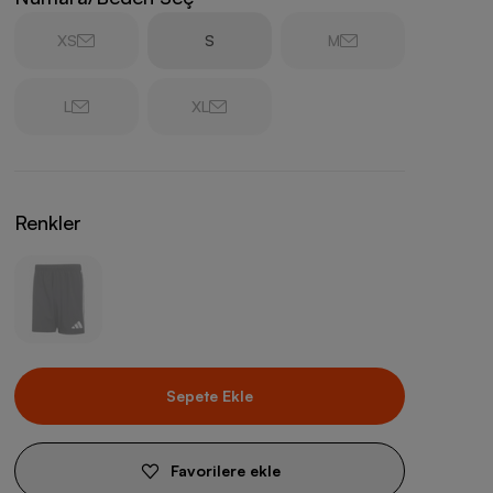
XS
S
M
L
XL
Renkler
Sepete Ekle
Favorilere ekle