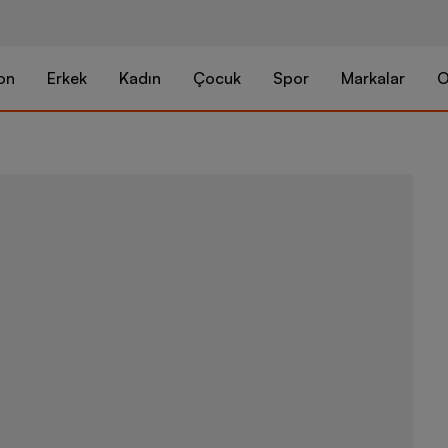
on
Erkek
Kadın
Çocuk
Spor
Markalar
O
adidas Tastig