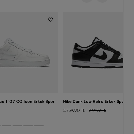
rce 1 '07 CO Icon Erkek Spor
Nike Dunk Low Retro Erkek Spor Aya
5.759,90 TL
7.199,90 TL