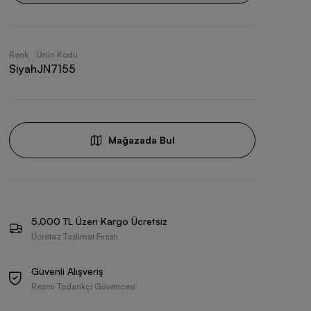
Renk
Ürün Kodu
Siyah
JN7155
Mağazada Bul
5.000 TL Üzeri Kargo Ücretsiz
Ücretsiz Teslimat Fırsatı
Güvenli Alışveriş
Resmi Tedarikçi Güvencesi