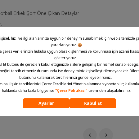
ootball Erkek Şort Öne Çıkan Detaylar
.
r.
 sabitlik hissi kazandırır.
yanıklı yapı sunar.
 bir görünüm kazandırır.
serin hissetmeye yardımcı olur.
 hareket özgürlüğünü bir arada sunan adidas Tastigo 25
tbol tutkunları için ideal bir tercihtir. Siz de Barcin.com
 ve oyununuzu bir üst seviyeye taşımak için sipariş verin!
ümünü göster