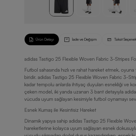
Ürün Detayı
İade ve Değişim
Taksit Seçenek
adidas Tastigo 25 Flexible Woven Fabric 3-Stripes Fo
Futbol sahasında hızlı ve rahat hareket etmek, oyuna
biridir. adidas Tastigo 25 Flexible Woven Fabric 3-St
kadar tempolu anlarda ihtiyaç duyulan esnekliği ve konf
çeken model, iki yanda uzanan 3 bant detayıyla adidas m
vücuda uyum sağlayan kesimiyle futbol oynamayı seven
Esnek Kumaş ile Kesintisiz Hareket
Dinamik yapıya sahip adidas Tastigo 25 Flexible Wove
hareketlerine kolayca uyum sağlayan esnek dokusuyla a
vücudu sıkmadan doğal duruş kazandırırken, esnek k