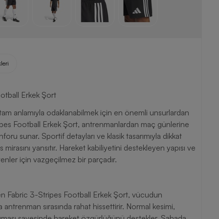
leri
otball Erkek Şort
 tam anlamıyla odaklanabilmek için en önemli unsurlardan
ripes Football Erkek Şort, antrenmanlardan maç günlerine
oru sunar. Sportif detayları ve klasik tasarımıyla dikkat
irasını yansıtır. Hareket kabiliyetini destekleyen yapısı ve
ler için vazgeçilmez bir parçadır.
n Fabric 3-Stripes Football Erkek Şort, vücudun
ntrenman sırasında rahat hissettirir. Normal kesimi,
umaşı sayesinde hareket özgürlüğünü destekler. Sahada