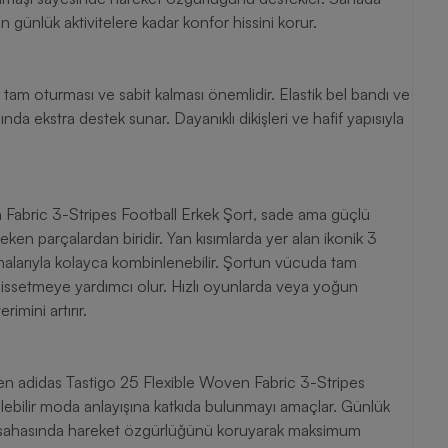
tempolu bir oyun için tasarlanan model, antrenmandan günlük aktivitelere kadar konfor hissini korur.
tam oturması ve sabit kalması önemlidir. Elastik bel bandı ve
da ekstra destek sunar. Dayanıklı dikişleri ve hafif yapısıyla
 Fabric 3-Stripes Football Erkek Şort, sade ama güçlü
eken parçalardan biridir. Yan kısımlarda yer alan ikonik 3
ormalarıyla kolayca kombinlenebilir. Şortun vücuda tam
 hissetmeye yardımcı olur. Hızlı oyunlarda veya yoğun
mini artırır.
len adidas Tastigo 25 Flexible Woven Fabric 3-Stripes
rülebilir moda anlayışına katkıda bulunmayı amaçlar. Günlük
l sahasında hareket özgürlüğünü koruyarak maksimum