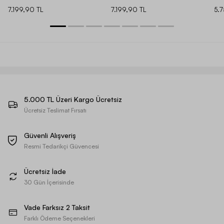
7.199,90 TL
7.199,90 TL
5.
5.000 TL Üzeri Kargo Ücretsiz
Ücretsiz Teslimat Fırsatı
Güvenli Alışveriş
Resmi Tedarikçi Güvencesi
Ücretsiz İade
30 Gün İçerisinde
Vade Farksız 2 Taksit
Farklı Ödeme Seçenekleri