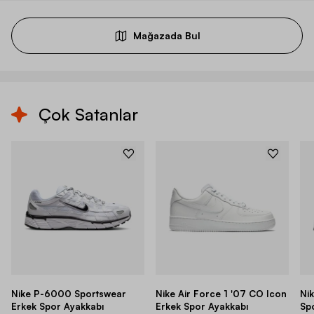
Mağazada Bul
Çok Satanlar
Nike P-6000 Sportswear
Nike Air Force 1 '07 CO Icon
Ni
Erkek Spor Ayakkabı
Erkek Spor Ayakkabı
Sp