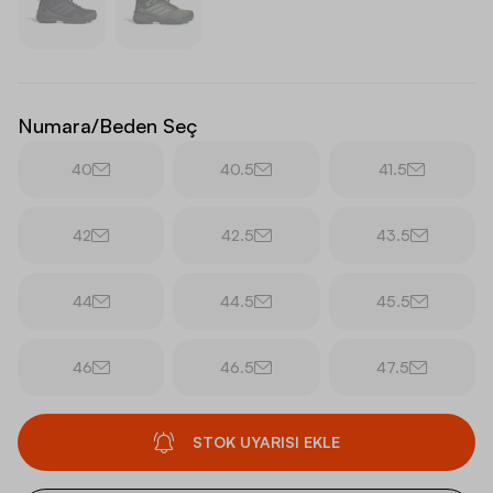
Numara/Beden Seç
40
40.5
41.5
42
42.5
43.5
44
44.5
45.5
46
46.5
47.5
STOK UYARISI EKLE