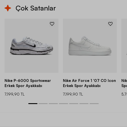
Çok Satanlar
Nike P-6000 Sportswear
Nike Air Force 1 '07 CO Icon
Ni
Erkek Spor Ayakkabı
Erkek Spor Ayakkabı
Sp
7.199,90 TL
7.199,90 TL
5.