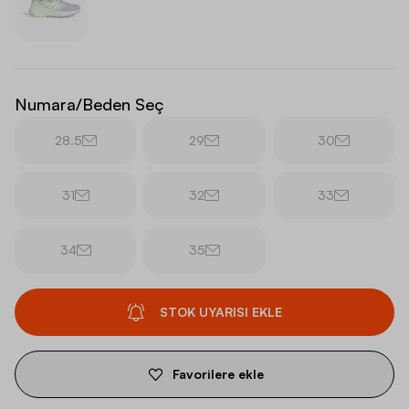
Numara/Beden Seç
28.5
29
30
31
32
33
34
35
STOK UYARISI EKLE
Favorilere ekle