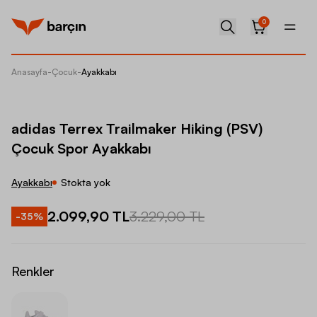
0
Anasayfa
-
Çocuk
-
Ayakkabı
adidas 
adidas Terrex Trailmaker Hiking (PSV)
Çocuk Spor Ayakkabı
Ayakkabı
Stokta yok
2.099,90 TL
3.229,00 TL
-
35
%
Renkler