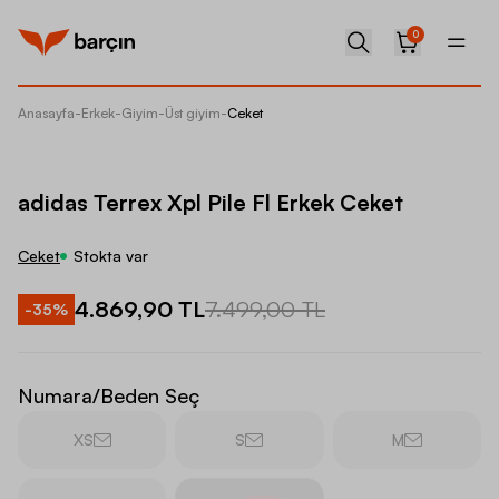
0
Anasayfa
-
Erkek
-
Giyim
-
Üst giyim
-
Ceket
adidas T
adidas Terrex Xpl Pile Fl Erkek Ceket
Ceket
Stokta var
4.869,90 TL
7.499,00 TL
-
35
%
Numara/Beden Seç
XS
S
M