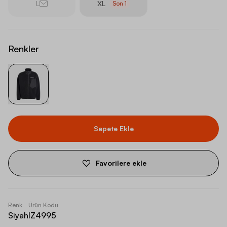
L
XL
Son
1
Renkler
Sepete Ekle
Favorilere ekle
Renk
Ürün Kodu
Siyah
IZ4995