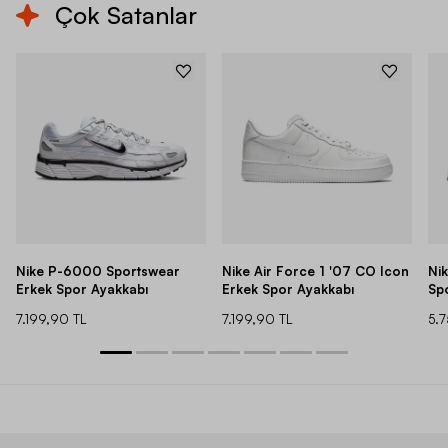
Çok Satanlar
Nike P-6000 Sportswear
Nike Air Force 1 '07 CO Icon
Ni
Erkek Spor Ayakkabı
Erkek Spor Ayakkabı
Sp
7.199,90 TL
7.199,90 TL
5.