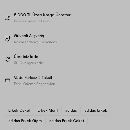
5.000 TL Üzeri Kargo Ücretsiz
Ücretsiz Teslimat Fırsatı
Güvenli Alışveriş
Resmi Tedarikçi Güvencesi
Ücretsiz İade
30 Gün İçerisinde
Vade Farksız 2 Taksit
Farklı Ödeme Seçenekleri
Erkek Ceket
Erkek Mont
adidas
adidas Erkek
adidas Erkek Giyim
adidas Erkek Ceket