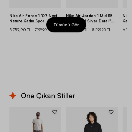
Nike Air Force 1 '07 Next
Nike Air Jordan 1 Mid SE
Nike
Nature Kadın Spor
"Crumpled Silver Detail"
Kadı
Tümünü Gör
Ayakkabı
Kadın Spor Ayakkabı
5.759,90 TL
7.199,90 TL
7.049,90 TL
8.299,90 TL
6.71
Öne Çıkan Stiller