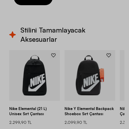
Stilini Tamamlayacak
Aksesuarlar
Nike Elemental (21 L)
Nike Y Elemental Backpack
Nike 
Unisex Sırt Çantası
Shoebox Sırt Çantası
Çant
2.299,90 TL
2.099,90 TL
2.39