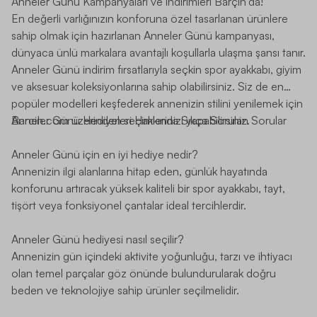
Anneler Günü Kampanyaları ve İndirimleri Barçın'da!
En değerli varlığınızın konforuna özel tasarlanan ürünlere
sahip olmak için hazırlanan Anneler Günü kampanyası,
dünyaca ünlü markalara avantajlı koşullarla ulaşma şansı tanır.
Anneler Günü indirim fırsatlarıyla seçkin spor ayakkabı, giyim
ve aksesuar koleksiyonlarına sahip olabilirsiniz. Siz de en
popüler modelleri keşfederek annenizin stilini yenilemek için
Barcin.com
Anneler Günü Hediyeleri Hakkında Sıkça Sorulan Sorular
üzerinden seçimlerinizi yapabilirsiniz.
Anneler Günü için en iyi hediye nedir?
Annenizin ilgi alanlarına hitap eden, günlük hayatında
konforunu artıracak yüksek kaliteli bir spor ayakkabı, tayt,
tişört veya fonksiyonel çantalar ideal tercihlerdir.
Anneler Günü hediyesi nasıl seçilir?
Annenizin gün içindeki aktivite yoğunluğu, tarzı ve ihtiyacı
olan temel parçalar göz önünde bulundurularak doğru
beden ve teknolojiye sahip ürünler seçilmelidir.