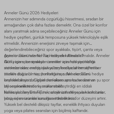
Anneler Günü 2026 Hediyeleri
Annenizin her adımında özgürlüğü hissetmesi, sıradan bir
armağandan çok daha fazlası demektir. Ona özel bir konfor
alanı yaratmak adına seçebileceğiniz Anneler Günü için
hediye çeşitleri, günlük temposuna yüksek teknolojiyle eşlik
etmelidir. Annenizin enerjisini zirveye taşımak için
değerlendirebileceğiniz spor ayakkabı, tişört, çanta veya
giyim ürünleri tarzına hitap edecek kalitede olmalıdır. Anneler
Anneler Gününde Ne Tür Hediyeler Alınabilir?
Günü için spor ayakkabı önerileri arasında yastıklama
Aktif yaşamı benimseyen anneler için fonksiyonelliği
sistemlerinden nefes alan yüzeylere kadar her ayrıntısı
merkeze alan, enerjiyi yükselten hediye alternatifleri her
titizlikle düşünülmüş, performans odaklı modelleri
zaman doğru bir tercih niteliği taşır. Anneler Günü hediye
keşfedebilirsiniz. Global markaların sporcu verileri ve
önerileri arayanlar, giyimden aksesuara kadar uzanan şu spor
biyomekanik testlerle mükemmelleştirdiği en iddialı
stil seçeneklerinden yararlanabilir:
koleksiyonlarıyla tanışarak, annenizin stiline ve konforuna
Nefes alabilen Dri-FIT teknolojili üstlerle yapılan kombinler,
hitap eden ürünleri armağan edebilirsiniz.
yürüyüş esnasında kuru hissettirerek konfor düzeyini artırır.
Yüksek bel destekli dikişsiz taytlar, esneklik ihtiyacı duyulan
yoga veya pilates seansları için biçilmiş kaftandır.