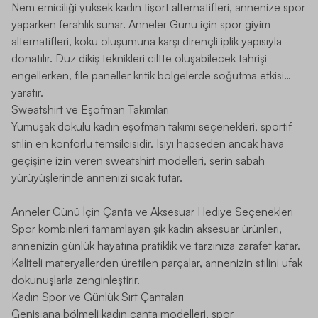
Nem emiciliği yüksek
kadın tişört
alternatifleri, annenize spor
yaparken ferahlık sunar. Anneler Günü için spor giyim
alternatifleri, koku oluşumuna karşı dirençli iplik yapısıyla
donatılır. Düz dikiş teknikleri ciltte oluşabilecek tahrişi
engellerken, file paneller kritik bölgelerde soğutma etkisi
yaratır.
Sweatshirt ve Eşofman Takımları
Yumuşak dokulu
kadın eşofman takımı
seçenekleri, sportif
stilin en konforlu temsilcisidir. Isıyı hapseden ancak hava
geçişine izin veren sweatshirt modelleri, serin sabah
yürüyüşlerinde annenizi sıcak tutar.
Anneler Günü İçin Çanta ve Aksesuar Hediye Seçenekleri
Spor kombinleri tamamlayan şık
kadın aksesuar
ürünleri,
annenizin günlük hayatına pratiklik ve tarzınıza zarafet katar.
Kaliteli materyallerden üretilen parçalar, annenizin stilini ufak
dokunuşlarla zenginleştirir.
Kadın Spor ve Günlük Sırt Çantaları
Geniş ana bölmeli
kadın çanta
modelleri, spor