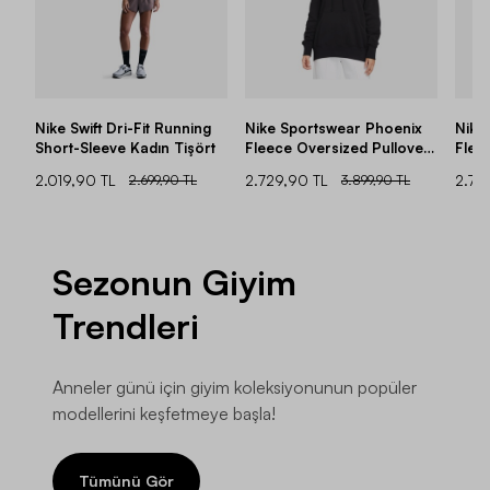
Nike Swift Dri-Fit Running
Nike Sportswear Phoenix
Nike
Short-Sleeve Kadın Tişört
Fleece Oversized Pullover
Flee
Hoodie Kadın Sweatshirt
Hood
2.019,90 TL
2.699,90 TL
2.729,90 TL
3.899,90 TL
2.72
Sezonun Giyim
Trendleri
Anneler günü için giyim koleksiyonunun popüler
modellerini keşfetmeye başla!
Tümünü Gör