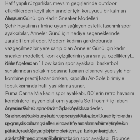
Hafif yapılı rüzgarlıklar, mevsim geçişlerinde outdoor
etkinliklerden keyif alan anneler için koruyucu bir katman
oluşturur.
Anneler Günü için Kadın Sneaker Modelleri
Şehir hayatının ritmine uyum sağlayan estetik tasarımlı spor
ayakkabılar, Anneler Günü için hediye seçeneklerinde
zarafeti temsil eder. Modern kadının gardırobunda
vazgeçilmez bir yere sahip olan Anneler Günü için kadın
sneaker modelleri, ikonik çizgilerinin yanı sıra şu özellikleriyle
dikkat çeker:
Nike Air Jordan 1 Low kadın spor ayakkabı
, basketbol
sahalarından sokak modasına taşınan efsanevi yapısıyla her
kombine prestij kazandırırken, kapsüllü Air-Sole birimiyle
topuk kısmında hafif yastıklama sunar.
Puma Carina Mia kadın spor ayakkabı
, 80'lerin retro havasını
kombinlere taşıyan platform yapsıyla SoftFoam+ iç tabanı
sayesinde her adımda anında konfor vadeder.
Anneler Günü için Kadın Spor Ayakkabı
Salomon Xc Roam kadın spor ayakkabı
Sınırları aşmak isteyenlere önerilen Anneler Günü için kadın
, zorlu zeminlere
uygun dış taban yapısı ile modern tasarımını birleştirerek
spor ayakkabı modelleri, inovatif yastıklama birimleriyle ön
şehirden doğaya geçişte maksimum denge kurgular.
plana çıkar. Stil sahibi anneler için şu farklı modeller
adidas Ultrabounce Running kadın spor ayakkabı
arasından seçim yapabilirsiniz:
, Bounce