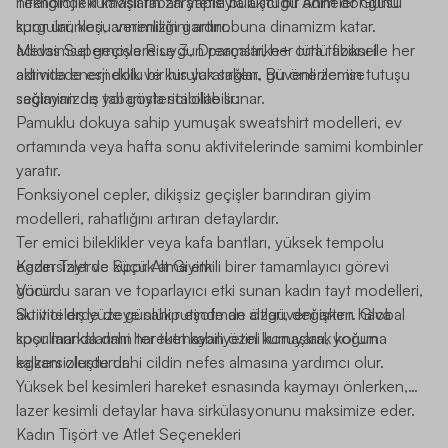
niteliğindeki kavisli taban yapısıyla akıcı bir adım döngüsü
Teknolojik kumaşların zarafetle buluştuğu Anneler Günü
kurgular, koşu verimliliğini artırır.
spor ürünleri, annenizin gardırobuna dinamizm katar.
adidas Supernova Rise 3
Mevsimsel geçişlere uygun parçalar, her türlü fiziksel
, Dreamstrike+ orta tabanı ile her
adımda enerji dolu bir his yaratırken, güvenli zemin tutuşu
aktivitede esneklik ve kuruluk sağlar. Bu öneriler ise
sağlayan dış tabanıyla stabilite sunar.
seçiminizde yol gösterici olabilir:
Pamuklu dokuya sahip yumuşak sweatshirt modelleri, ev
ortamında veya hafta sonu aktivitelerinde samimi kombinler
yaratır.
Fonksiyonel cepler, dikişsiz geçişler barındıran giyim
modelleri, rahatlığını artıran detaylardır.
Ter emici bileklikler veya kafa bantları, yüksek tempolu
egzersizlerde küçük ama etkili birer tamamlayıcı görevi
Kadın Tayt ve Spor Alt Giyim
görür.
Vücudu saran ve toparlayıcı etki sunan
kadın tayt
modelleri,
Su itici dış yüzeye sahip eşofman altları, değişken hava
aktivitelerde de günlük rutinde de özgüveni artırır. Global
koşullarında dahi hareket kabiliyetini koruyarak koruma
spor markalarının ter tutmayan özel kumaşları, yoğun
kalkanı oluşturur.
egzersizlerde dahi cildin nefes almasına yardımcı olur.
Yüksek bel kesimleri hareket esnasında kaymayı önlerken,
lazer kesimli detaylar hava sirkülasyonunu maksimize eder.
Kadın Tişört ve Atlet Seçenekleri