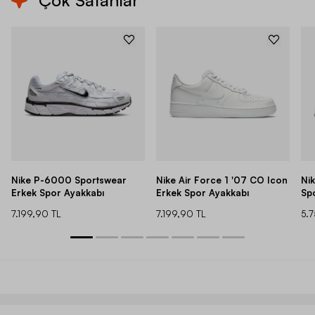
Çok Satanlar
Nike P-6000 Sportswear
Nike Air Force 1 '07 CO Icon
Ni
Erkek Spor Ayakkabı
Erkek Spor Ayakkabı
Sp
7.199,90 TL
7.199,90 TL
5.