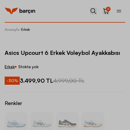
0
Anasayfa
-
Erkek
Asics U
Asics Upcourt 6 Erkek Voleybol Ayakkabısı
Erkek
Stokta yok
3.499,90 TL
4.999,00 TL
-
30
%
Renkler