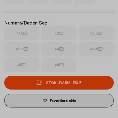
Numara/Beden Seç
41.5
42
42.5
43.5
44
44.5
45
46
STOK UYARISI EKLE
Favorilere ekle