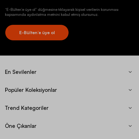
“E-Bülten’e üye ol” düğmesine tıklayarak kişisel verilerin korunması
kapsamında aydınlatma metnini kabul etmiş olursunuz.
E-Bülten’e üye ol
En Sevilenler
Popüler Koleksiyonlar
Trend Kategoriler
Öne Çıkanlar