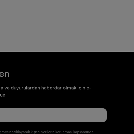
Ayakkabı
Ayakkabı
7.199,90 TL
7.199,90 TL
ten
a ve duyurulardan haberdar olmak için e-
un.
ğmesine tıklayarak kişisel verilerin korunması kapsamında