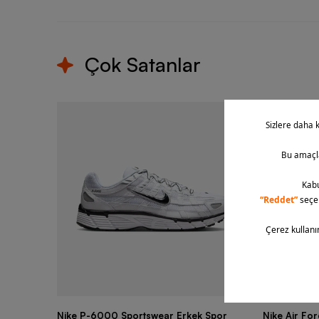
Çok Satanlar
Nike P-6000 Sportswear Erkek Spor
Nike Air Fo