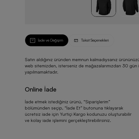
İade ve Değişim
Taksit Seçenekleri
Satın aldığınız üründen memnun kalmadıysanız ürününüzü ku
web sitemizden, isterseniz de mağazalarımızdan 30 gün için
yapılmamaktadır.
Online İade
İade etmek istediğiniz ürünü, “
Siparişlerim
”
bölümünden seçip, “
İade Et
” butonuna tıklayarak
ücretsiz iade için Yurtiçi Kargo kodunuzu oluşturabilir
ve kolay iade işlemini gerçekleştirebilirsiniz.