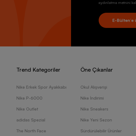
aydınlatma metnini kab
E-Bülten’e 
Trend Kategoriler
Öne Çıkanlar
Nike Erkek Spor Ayakkabı
Okul Alışverişi
Nike P-6000
Nike İndirimi
Nike Outlet
Nike Sneakers
adidas Spezial
Nike Yeni Sezon
The North Face
Sürdürülebilir Ürünler