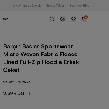
Whatsapp Destek
Sipariş Takibi
Sportmen Blog
0
utlet
s Sportswear Micro Woven Fabric Fleece Lined Full-Zip Hoodie 
Barçın Basics Sportswear
Micro Woven Fabric Fleece
Lined Full-Zip Hoodie Erkek
Ceket
Ceket
Stokta yok
2.399,00 TL