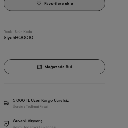
Favorilere ekle
Renk
Ürün Kodu
Siyah
HQ0010
Mağazada Bul
5.000 TL Üzeri Kargo Ücretsiz
Ücretsiz Teslimat Fırsatı
Güvenli Alışveriş
Resmi Tedarikçi Güvencesi