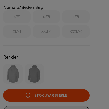
Numara/Beden Seç
S
M
L
XL
XXL
XXXL
Renkler
STOK UYARISI EKLE