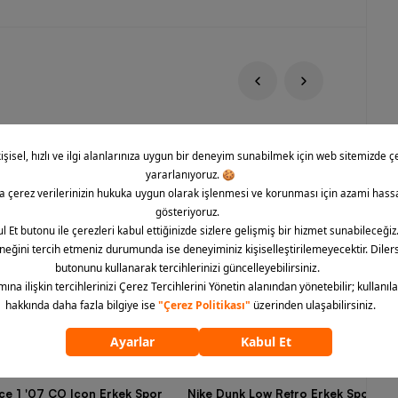
rce 1 '07 CO Icon Erkek Spor
Nike Dunk Low Retro Erkek Spor Aya