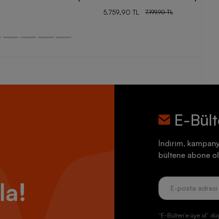
5.759,90 TL
7.199,90 TL
E-Bül
İndirim, kampany
bültene abone ol
la!
“E-Bülten’e üye ol” dü