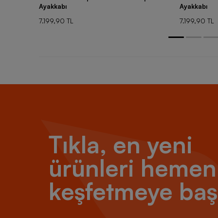
Ayakkabı
Ayakkabı
7.199,90 TL
7.199,90 TL
Tıkla, en yeni
ürünleri hemen
keşfetmeye baş