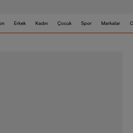
on
Erkek
Kadın
Çocuk
Spor
Markalar
O
Barçın Basic