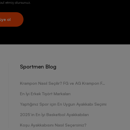
ul etmiş olursunuz.
üye ol
Sportmen Blog
Krampon Nasıl Seçilir? FG ve AG Krampon Farkları Nelerdir?
En İyi Erkek Tişört Markaları
Yaptığınız Spor için En Uygun Ayakkabı Seçimi
2025’in En İyi Basketbol Ayakkabıları
Koşu Ayakkabısını Nasıl Seçersiniz?