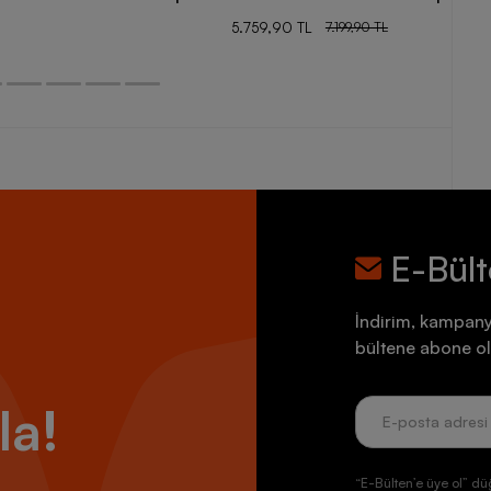
5.759,90 TL
7.199,90 TL
E-Bül
İndirim, kampany
bültene abone ol
la!
“E-Bülten’e üye ol” dü