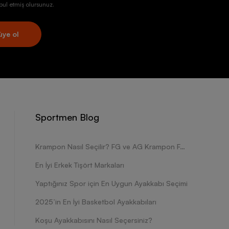
ul etmiş olursunuz.
üye ol
Sportmen Blog
Krampon Nasıl Seçilir? FG ve AG Krampon Farkları Nelerdir?
En İyi Erkek Tişört Markaları
Yaptığınız Spor için En Uygun Ayakkabı Seçimi
2025’in En İyi Basketbol Ayakkabıları
Koşu Ayakkabısını Nasıl Seçersiniz?