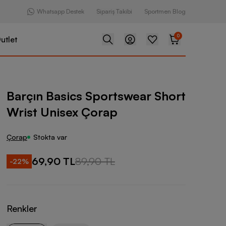
Whatsapp Destek
Sipariş Takibi
Sportmen Blog
0
utlet
s Sportswear Short Wrist Unisex Çorap
Barçın Basics Sportswear Short
Wrist Unisex Çorap
Çorap
Stokta var
69,90 TL
89,90 TL
-
22
%
Renkler