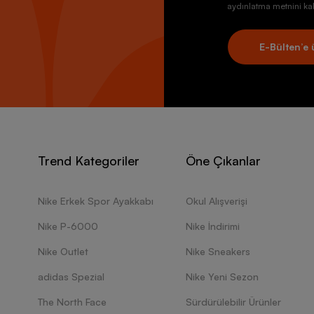
aydınlatma metnini kab
E-Bülten’e 
Trend Kategoriler
Öne Çıkanlar
Nike Erkek Spor Ayakkabı
Okul Alışverişi
Nike P-6000
Nike İndirimi
Nike Outlet
Nike Sneakers
adidas Spezial
Nike Yeni Sezon
The North Face
Sürdürülebilir Ürünler