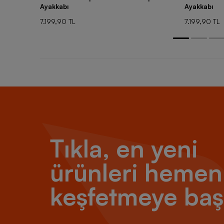
Ayakkabı
Ayakkabı
7.199,90 TL
7.199,90 TL
Tıkla, en yeni
ürünleri hemen
keşfetmeye baş