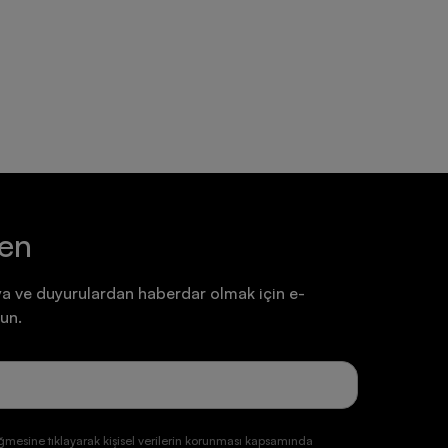
Ayakkabı
Ayakkabı
7.199,90 TL
7.199,90 TL
ten
a ve duyurulardan haberdar olmak için e-
un.
ğmesine tıklayarak kişisel verilerin korunması kapsamında