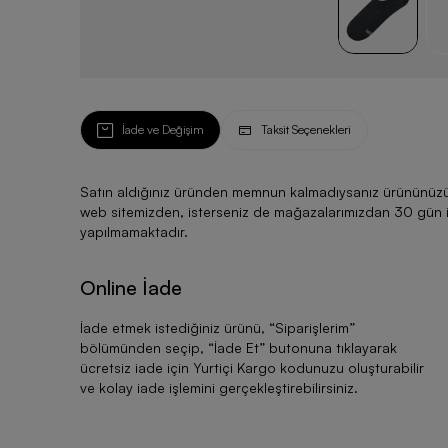
İade ve Değişim
Taksit Seçenekleri
Satın aldığınız üründen memnun kalmadıysanız ürününüzü ku
web sitemizden, isterseniz de mağazalarımızdan 30 gün için
yapılmamaktadır.
Online İade
İade etmek istediğiniz ürünü, “
Siparişlerim
”
bölümünden seçip, “
İade Et
” butonuna tıklayarak
ücretsiz iade için Yurtiçi Kargo kodunuzu oluşturabilir
ve kolay iade işlemini gerçekleştirebilirsiniz.