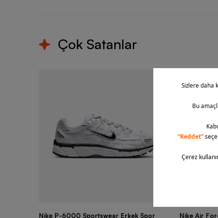
Çok Satanlar
Nike P-6000 Sportswear Erkek Spor
Nike Air Fo