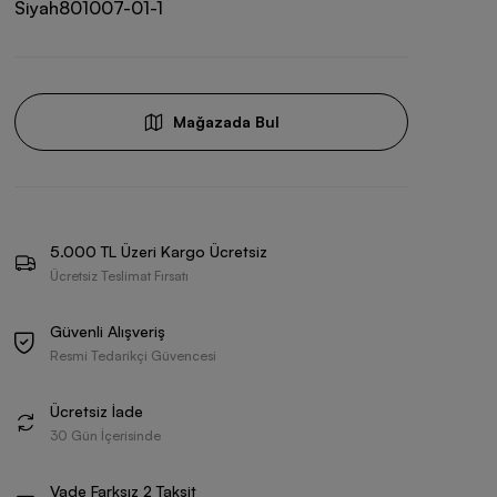
Siyah
801007-01-1
Mağazada Bul
5.000 TL Üzeri Kargo Ücretsiz
Ücretsiz Teslimat Fırsatı
Güvenli Alışveriş
Resmi Tedarikçi Güvencesi
Ücretsiz İade
30 Gün İçerisinde
Vade Farksız 2 Taksit