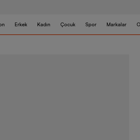
on
Erkek
Kadın
Çocuk
Spor
Markalar
O
Barçın Basic