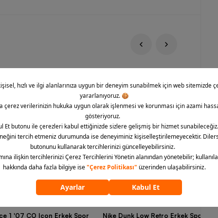
rce 1 '07 CO Icon Erkek Spor
Nike Dunk Low Retro Erkek Spor Aya