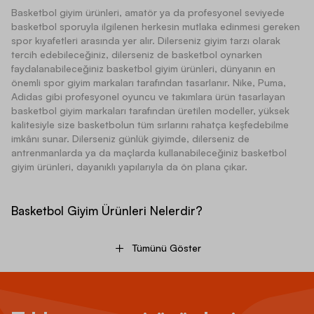
Basketbol giyim ürünleri, amatör ya da profesyonel seviyede
basketbol sporuyla ilgilenen herkesin mutlaka edinmesi gereken
spor kıyafetleri arasında yer alır. Dilerseniz giyim tarzı olarak
tercih edebileceğiniz, dilerseniz de basketbol oynarken
faydalanabileceğiniz basketbol giyim ürünleri, dünyanın en
önemli spor giyim markaları tarafından tasarlanır. Nike, Puma,
Adidas gibi profesyonel oyuncu ve takımlara ürün tasarlayan
basketbol giyim markaları tarafından üretilen modeller, yüksek
kalitesiyle size basketbolun tüm sırlarını rahatça keşfedebilme
imkânı sunar. Dilerseniz günlük giyimde, dilerseniz de
antrenmanlarda ya da maçlarda kullanabileceğiniz basketbol
giyim ürünleri, dayanıklı yapılarıyla da ön plana çıkar.
Basketbol Giyim Ürünleri Nelerdir?
Tümünü Göster
Basketbol giyim ürünleri kadınlar, erkekler ve çocuklar için ayrı
ayrı tasarlanır. Basketbol kadın giyim ürünleri, ağırlıklı olarak
basketbol tişörtlerinden, braletlerden, taytlardan ve basketbol
şortlarından oluşur.
Erkek basketbol
kıyafetleri arasında ise
basketbol şortu erkek modelleri, tişörtler, formalar ve şapkalar