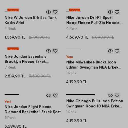
-
30
%
-
25
%
Nike W Jordan Brk Ess Tank
Nike Jordan Dri-Fit Sport
Kadın Atlet
Hoop Fleece Full-Zip Hoodie
Erkek Ceket
4 Renk
4 Renk
1.539,90 TL
2.199,90 TL
4.569,90 TL
6.099,90 TL
-
30
%
Nike Jordan Essentials
Yeni
Brooklyn Fleece Erkek
Nike Milwaukee Bucks Icon
Eşofman Altı
Edition Swingman NBA Erkek
7 Renk
Şort
1 Renk
2.519,90 TL
3.599,90 TL
4.199,90 TL
Nike Chicago Bulls Icon Edition
Yeni
Swingman Road 18 NBA Erkek
Nike Jordan Flight Fleece
Şort
Diamond Basketball Erkek Şort
1 Renk
5 Renk
4.199,90 TL
3.599,90 TL