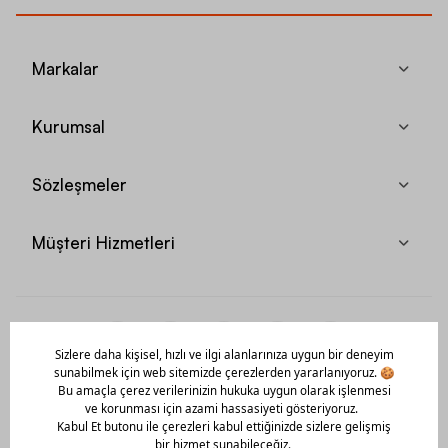
tercih edilebilir.
Basketbol Giyim Ürünleri Seçerken Nelere Dikkat
Markalar
Edilmeli?
Kurumsal
Basketbol giyim ürünlerini seçerken doğru modelleri tercih
etmeniz, hem dilediğiniz gibi özgün bir tarz oluşturmanıza hem
Sözleşmeler
de antrenman ve maç performansınızı artırmanıza yardımcı olur.
Aşağıdaki detaylara dikkat ederek ürün tercihini doğru bir
şekilde gerçekleştirebilirsiniz.
Müşteri Hizmetleri
Basketbol kıyafetlerinin geniş ve dökümlü bir yapıda olması,
performansınızın artmasına ve hareket alanınızın genişlemesine
yardımcı olur. Bu yüzden ürün seçerken vücudunuza fit bir
şekilde oturacak modeller yerine daha bol tasarımlı tişört, forma,
şort ve eşofman altı seçeneklerine yönelmeniz önerilir.
Eğer bir takımda oynuyorsanız, basketbol antrenman ürünlerinizi
takımınızın forma renklerine uyumlu tonlarda seçebilirsiniz.
Açık alanlarda gerçekleştireceğiniz maç ya da antrenman için
basketbol ürünü satın almak istiyorsanız rüzgâra ve serin havaya
Mobil Uygulamamızı Hemen İndir!
karşı koruyucu etkide bulunan modelleri seçebilirsiniz.
Basketbol giyim ürünleriyle oluşturacağınız kombinleri yine