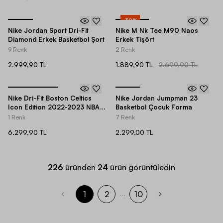
-
30
%
Nike Jordan Sport Dri-Fit
Nike M Nk Tee M90 Naos
Diamond Erkek Basketbol Şort
Erkek Tişört
9 Renk
2 Renk
2.999,90 TL
1.889,90 TL
2.699,90 TL
Nike Dri-Fit Boston Celtics
Nike Jordan Jumpman 23
Icon Edition 2022-2023 NBA
Basketbol Çocuk Forma
Erkek Forma
1 Renk
7 Renk
6.299,90 TL
2.299,00 TL
226
üründen
24
ürün görüntüledin
1
2
10
...