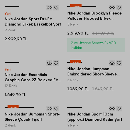
-
30
%
Nike Jordan Brooklyn Fleece
Yeni
Pullover Hooded Erkek
Nike Jordan Sport Dri-Fit
Sweatshirt
Diamond Erkek Basketbol Şort
5 Renk
9 Renk
2.519,90 TL
3.599,90 TL
2.999,90 TL
2 ve Üzerine Sepette Ek %10
İndirim
-
35
%
Nike Jordan Jumpman
Yeni
Embroidered Short-Sleeve
Nike Jordan Essentials
Erkek Tişört
Graphic Core 23 Relaxed Fit
5 Renk
Short-Sleeve Kadın Tişört
12 Renk
1.069,90 TL
1.649,90 TL
1.649,90 TL
-
35
%
Nike Jordan Jumpman Short-
Nike Jordan Sport 10cm
Sleeve Çocuk Tişört
(approx.) Diamond Kadın Şort
2 Renk
9 Renk