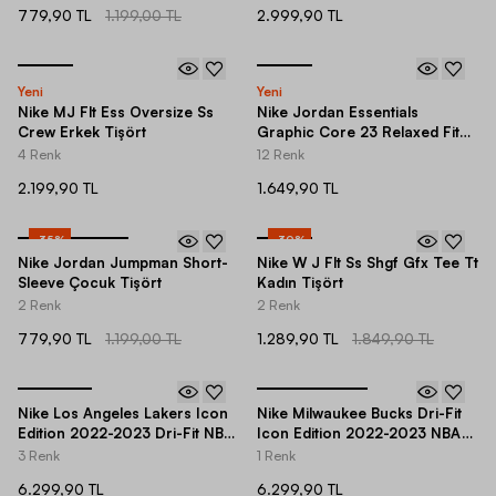
779,90 TL
1.199,00 TL
2.999,90 TL
Yeni
Yeni
Nike MJ Flt Ess Oversize Ss
Nike Jordan Essentials
Crew Erkek Tişört
Graphic Core 23 Relaxed Fit
Short-Sleeve Kadın Tişört
4 Renk
12 Renk
2.199,90 TL
1.649,90 TL
-
35
%
-
30
%
Nike Jordan Jumpman Short-
Nike W J Flt Ss Shgf Gfx Tee Tt
Sleeve Çocuk Tişört
Kadın Tişört
2 Renk
2 Renk
779,90 TL
1.199,00 TL
1.289,90 TL
1.849,90 TL
Nike Los Angeles Lakers Icon
Nike Milwaukee Bucks Dri-Fit
Edition 2022-2023 Dri-Fit NBA
Icon Edition 2022-2023 NBA
Erkek Forma
Erkek Forma
3 Renk
1 Renk
6.299,90 TL
6.299,90 TL