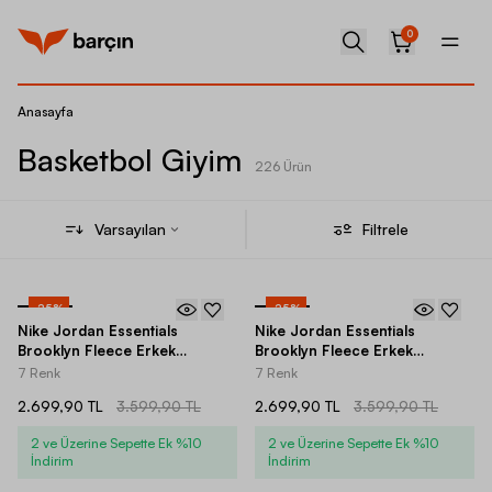
0
Anasayfa
Basketbol Giyim
226 Ürün
Varsayılan
Filtrele
-
25
%
-
25
%
Nike Jordan Essentials
Nike Jordan Essentials
Brooklyn Fleece Erkek
Brooklyn Fleece Erkek
Eşofman Altı
Eşofman Altı
7 Renk
7 Renk
2.699,90 TL
3.599,90 TL
2.699,90 TL
3.599,90 TL
2 ve Üzerine Sepette Ek %10
2 ve Üzerine Sepette Ek %10
İndirim
İndirim