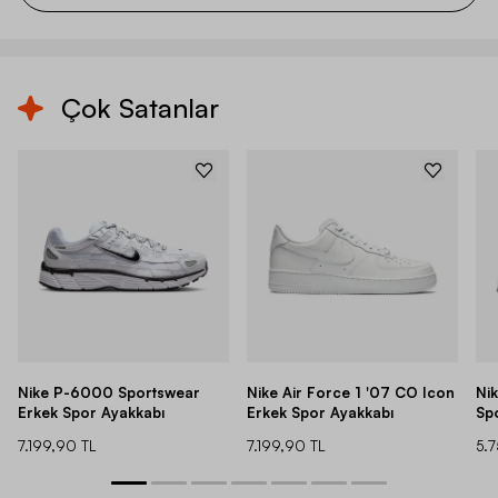
Çok Satanlar
Nike P-6000 Sportswear
Nike Air Force 1 '07 CO Icon
Ni
Erkek Spor Ayakkabı
Erkek Spor Ayakkabı
Sp
7.199,90 TL
7.199,90 TL
5.