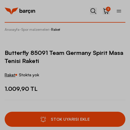
0
Anasayfa
-
Spor malzemeleri
-
Raket
Butterf
Butterfly 85091 Team Germany Spirit Masa
Tenisi Raketi
Raket
Stokta yok
1.009,90 TL
STOK UYARISI EKLE