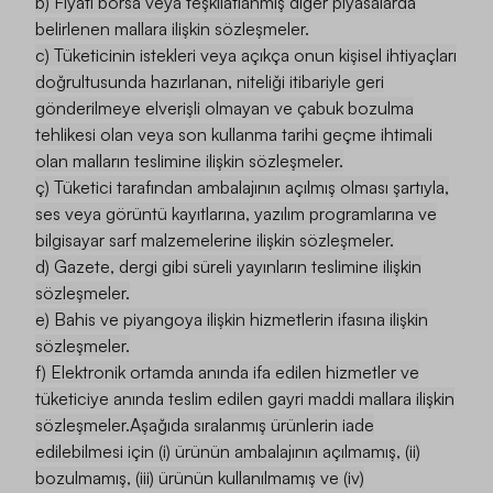
b) Fiyatı borsa veya teşkilatlanmış diğer piyasalarda
belirlenen mallara ilişkin sözleşmeler.
c) Tüketicinin istekleri veya açıkça onun kişisel ihtiyaçları
doğrultusunda hazırlanan, niteliği itibariyle geri
gönderilmeye elverişli olmayan ve çabuk bozulma
tehlikesi olan veya son kullanma tarihi geçme ihtimali
olan malların teslimine ilişkin sözleşmeler.
ç) Tüketici tarafından ambalajının açılmış olması şartıyla,
ses veya görüntü kayıtlarına, yazılım programlarına ve
bilgisayar sarf malzemelerine ilişkin sözleşmeler.
d) Gazete, dergi gibi süreli yayınların teslimine ilişkin
sözleşmeler.
e) Bahis ve piyangoya ilişkin hizmetlerin ifasına ilişkin
sözleşmeler.
f) Elektronik ortamda anında ifa edilen hizmetler ve
tüketiciye anında teslim edilen gayri maddi mallara ilişkin
sözleşmeler.Aşağıda sıralanmış ürünlerin iade
edilebilmesi için (i) ürünün ambalajının açılmamış, (ii)
bozulmamış, (iii) ürünün kullanılmamış ve (iv)