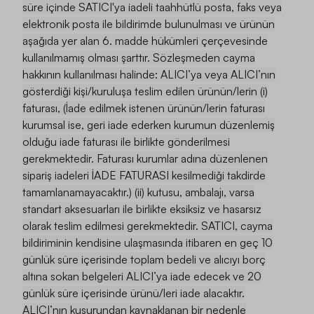
süre içinde SATICI'ya iadeli taahhütlü posta, faks veya
elektronik posta ile bildirimde bulunulması ve ürünün
aşağıda yer alan 6. madde hükümleri çerçevesinde
kullanılmamış olması şarttır. Sözleşmeden cayma
hakkının kullanılması halinde: ALICI’ya veya ALICI’nın
gösterdiği kişi/kuruluşa teslim edilen ürünün/lerin (i)
faturası, (İade edilmek istenen ürünün/lerin faturası
kurumsal ise, geri iade ederken kurumun düzenlemiş
olduğu iade faturası ile birlikte gönderilmesi
gerekmektedir. Faturası kurumlar adına düzenlenen
sipariş iadeleri İADE FATURASI kesilmediği takdirde
tamamlanamayacaktır.) (ii) kutusu, ambalajı, varsa
standart aksesuarları ile birlikte eksiksiz ve hasarsız
olarak teslim edilmesi gerekmektedir. SATICI, cayma
bildiriminin kendisine ulaşmasında itibaren en geç 10
günlük süre içerisinde toplam bedeli ve alıcıyı borç
altına sokan belgeleri ALICI’ya iade edecek ve 20
günlük süre içerisinde ürünü/leri iade alacaktır.
ALICI’nın kusurundan kaynaklanan bir nedenle