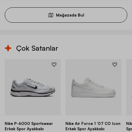
Mağazada Bul
Çok Satanlar
Nike P-6000 Sportswear
Nike Air Force 1 '07 CO Icon
Ni
Erkek Spor Ayakkabı
Erkek Spor Ayakkabı
Sp