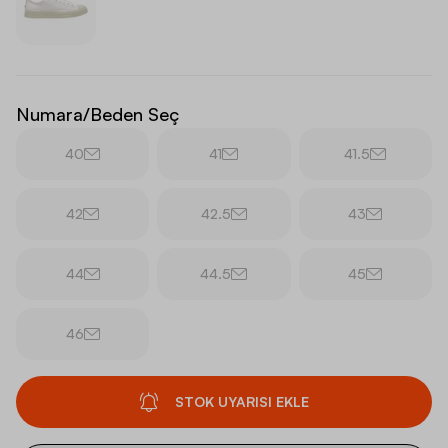
Numara/Beden Seç
40
41
41.5
42
42.5
43
44
44.5
45
46
STOK UYARISI EKLE