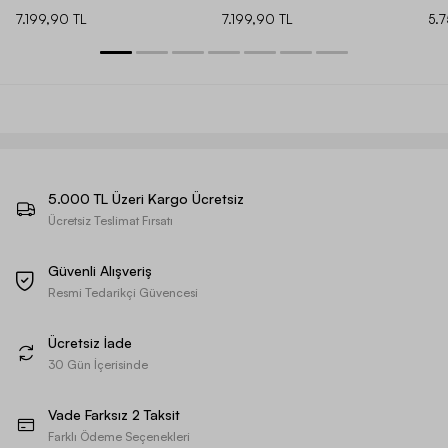
7.199,90 TL
7.199,90 TL
5.
5.000 TL Üzeri Kargo Ücretsiz
Ücretsiz Teslimat Fırsatı
Güvenli Alışveriş
Resmi Tedarikçi Güvencesi
Ücretsiz İade
30 Gün İçerisinde
Vade Farksız 2 Taksit
Farklı Ödeme Seçenekleri