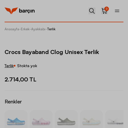
0
Anasayfa
-
Erkek
-
Ayakkabı
-
Terlik
Crocs B
Crocs Bayaband Clog Unisex Terlik
Terlik
Stokta yok
2.714,00 TL
Renkler