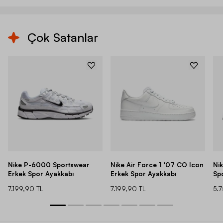
Çok Satanlar
Nike P-6000 Sportswear
Nike Air Force 1 '07 CO Icon
Ni
Erkek Spor Ayakkabı
Erkek Spor Ayakkabı
Sp
7.199,90 TL
7.199,90 TL
5.