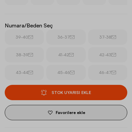
Numara/Beden Seç
39-40
36-37
37-38
38-39
41-42
42-43
43-44
45-46
46-47
STOK UYARISI EKLE
Favorilere ekle