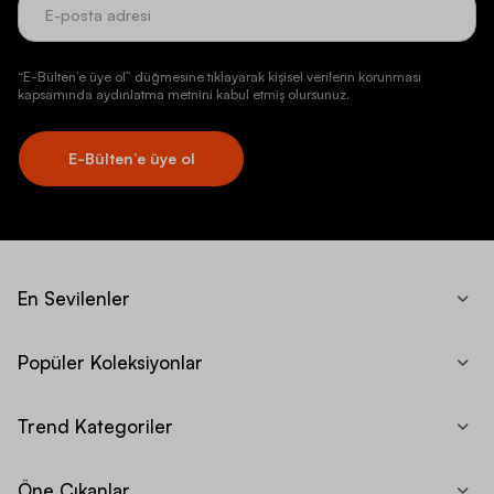
“E-Bülten’e üye ol” düğmesine tıklayarak kişisel verilerin korunması
kapsamında aydınlatma metnini kabul etmiş olursunuz.
E-Bülten’e üye ol
En Sevilenler
Popüler Koleksiyonlar
Trend Kategoriler
Öne Çıkanlar