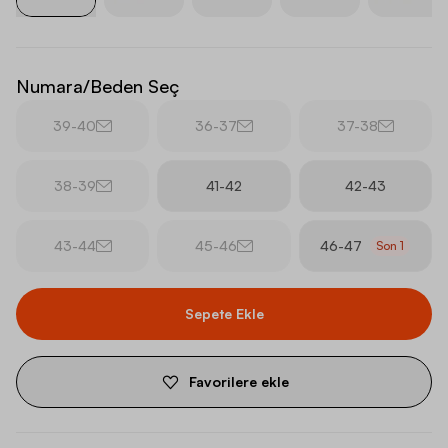
Numara/Beden Seç
39-40
36-37
37-38
38-39
41-42
42-43
43-44
45-46
46-47
Son
1
Sepete Ekle
Favorilere ekle