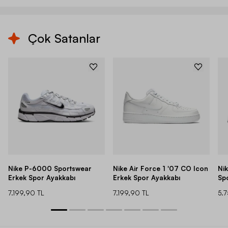
Çok Satanlar
Nike P-6000 Sportswear
Nike Air Force 1 '07 CO Icon
Ni
Erkek Spor Ayakkabı
Erkek Spor Ayakkabı
Sp
7.199,90 TL
7.199,90 TL
5.