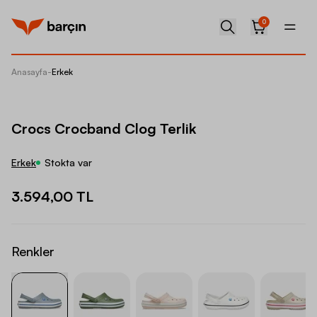
0
Anasayfa
-
Erkek
Crocs C
Crocs Crocband Clog Terlik
Erkek
Stokta var
3.594,00 TL
Renkler