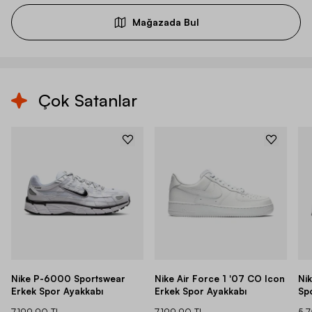
Mağazada Bul
Çok Satanlar
Nike P-6000 Sportswear
Nike Air Force 1 '07 CO Icon
Ni
Erkek Spor Ayakkabı
Erkek Spor Ayakkabı
Sp
7.199,90 TL
7.199,90 TL
5.