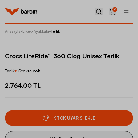
0
Anasayfa
-
Erkek
-
Ayakkabı
-
Terlik
Crocs L
Crocs LiteRide™ 360 Clog Unisex Terlik
Terlik
Stokta yok
2.764,00 TL
STOK UYARISI EKLE