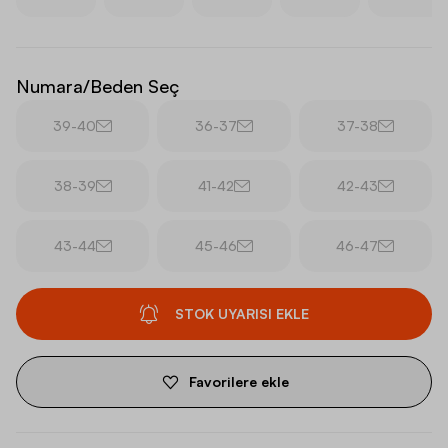
Numara/Beden Seç
39-40
36-37
37-38
38-39
41-42
42-43
43-44
45-46
46-47
STOK UYARISI EKLE
Favorilere ekle