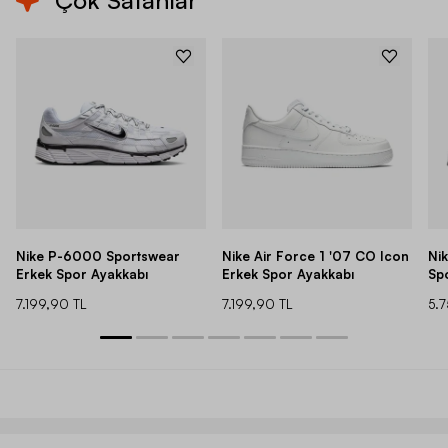
Çok Satanlar
Nike P-6000 Sportswear
Nike Air Force 1 '07 CO Icon
Ni
Erkek Spor Ayakkabı
Erkek Spor Ayakkabı
Sp
7.199,90 TL
7.199,90 TL
5.