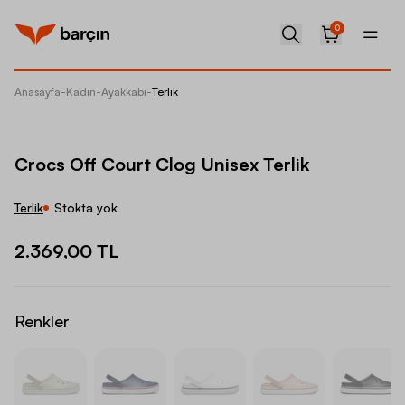
0
Anasayfa
-
Kadın
-
Ayakkabı
-
Terlik
Crocs O
Crocs Off Court Clog Unisex Terlik
Terlik
Stokta yok
2.369,00 TL
Renkler