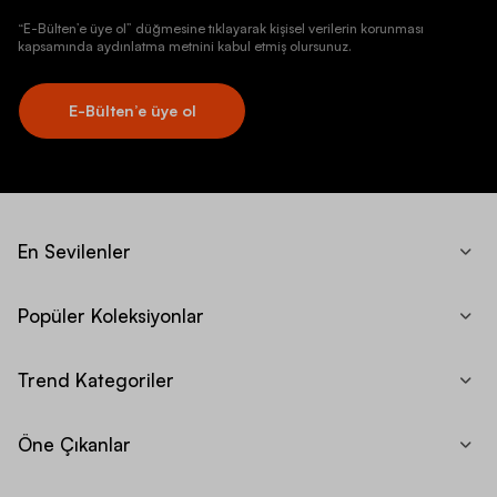
“E-Bülten’e üye ol” düğmesine tıklayarak kişisel verilerin korunması
kapsamında aydınlatma metnini kabul etmiş olursunuz.
E-Bülten’e üye ol
En Sevilenler
Popüler Koleksiyonlar
Trend Kategoriler
Öne Çıkanlar