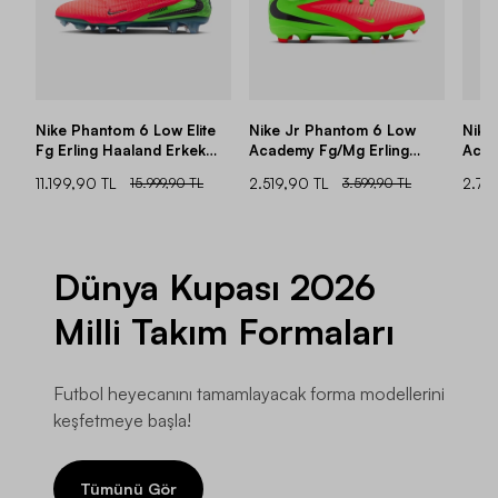
Nike Phantom 6 Low Elite
Nike Jr Phantom 6 Low
Nike
Fg Erling Haaland Erkek
Academy Fg/Mg Erling
Acad
Krampon
Haaland Çocuk Krampon
Kra
11.199,90 TL
15.999,90 TL
2.519,90 TL
3.599,90 TL
2.72
Dünya Kupası 2026
Milli Takım Formaları
Futbol heyecanını tamamlayacak forma modellerini
keşfetmeye başla!
Tümünü Gör