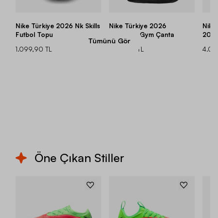
Nike Türkiye 2026 Nk Skills
Nike Türkiye 2026
Nike 
Futbol Topu
Academy Gym Çanta
2026
Tümünü Gör
For
1.099,90 TL
1.549,90 TL
4.09
Öne Çıkan Stiller