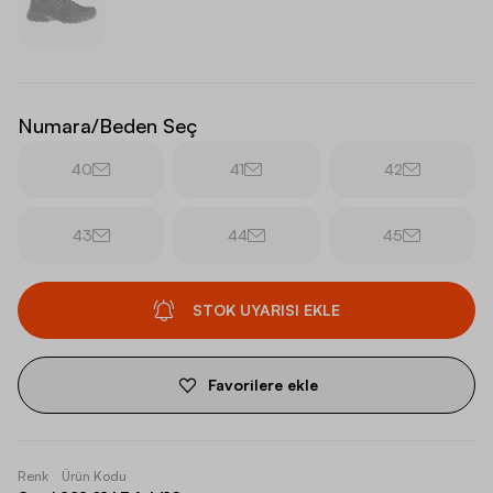
Numara/Beden Seç
40
41
42
43
44
45
STOK UYARISI EKLE
Favorilere ekle
Renk
Ürün Kodu