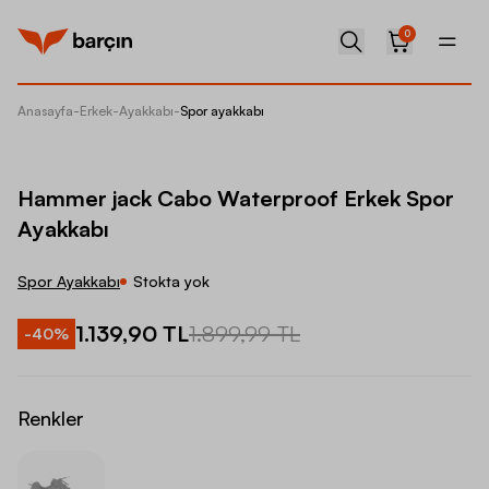
0
Anasayfa
-
Erkek
-
Ayakkabı
-
Spor ayakkabı
Hammer 
Hammer jack Cabo Waterproof Erkek Spor
Ayakkabı
Spor Ayakkabı
Stokta yok
1.139,90 TL
1.899,99 TL
-
40
%
Renkler