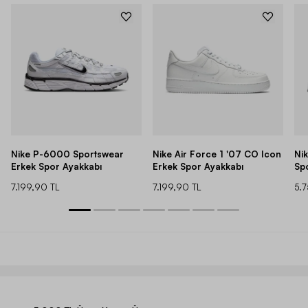
Nike P-6000 Sportswear
Nike Air Force 1 '07 CO Icon
Ni
Erkek Spor Ayakkabı
Erkek Spor Ayakkabı
Sp
7.199,90 TL
7.199,90 TL
5.