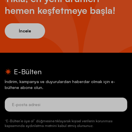
hemen keşfetmeye başla!
İncele
E-Bülten
İndirim, kampanya ve duyurulardan haberdar olmak için e-
bültene abone olun.
“E-Bülten’e üye ol” düğmesine tıklayarak kişisel verilerin korunması
kapsamında aydınlatma metnini kabul etmiş olursunuz.