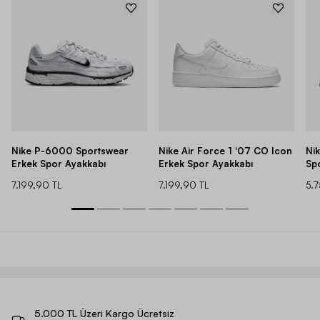
Nike P-6000 Sportswear
Nike Air Force 1 '07 CO Icon
Ni
Erkek Spor Ayakkabı
Erkek Spor Ayakkabı
Sp
7.199,90 TL
7.199,90 TL
5.
5.000 TL Üzeri Kargo Ücretsiz