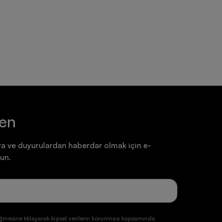
Ayakkabı
Ayakkabı
7.199,90 TL
7.199,90 TL
ten
a ve duyurulardan haberdar olmak için e-
un.
ğmesine tıklayarak kişisel verilerin korunması kapsamında