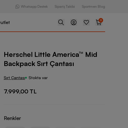
Whatsapp Destek
Sipariş Takibi
Sportmen Blog
0
utlet
tle America™ Mid Backpack Sırt Çantası
Herschel Little America™ Mid
Backpack Sırt Çantası
Sırt Çantası
Stokta var
7.999,00 TL
Renkler