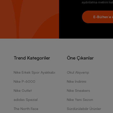
aydınlatma metnini kab
E-Bülten’e 
Trend Kategoriler
Öne Çıkanlar
Nike Erkek Spor Ayakkabı
Okul Alışverişi
Nike P-6000
Nike İndirimi
Nike Outlet
Nike Sneakers
adidas Spezial
Nike Yeni Sezon
The North Face
Sürdürülebilir Ürünler