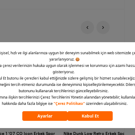
rce 1 '07 CO Icon Erkek Spor
Nike Dunk Low Retro Erkek Spor Aya