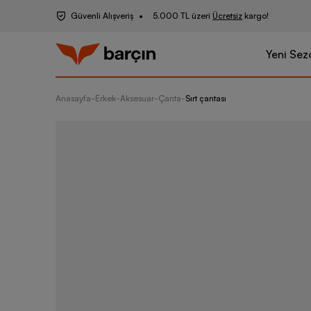
Güvenli Alışveriş
5.000 TL üzeri
Ücretsiz
kargo!
Yeni Sez
Anasayfa
-
Erkek
-
Aksesuar
-
Çanta
-
Sırt çantası