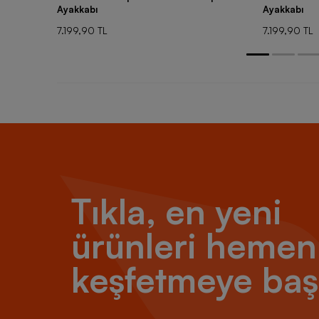
Ayakkabı
Ayakkabı
7.199,90 TL
7.199,90 TL
Tıkla, en yeni
ürünleri hemen
keşfetmeye baş