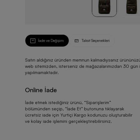
İade ve Değişim
Taksit Seçenekleri
Satın aldığınız üründen memnun kalmadıysanız ürününüzü ku
web sitemizden, isterseniz de mağazalarımızdan 30 gün için
yapılmamaktadır.
Online İade
İade etmek istediğiniz ürünü, “
Siparişlerim
”
bölümünden seçip, “
İade Et
” butonuna tıklayarak
ücretsiz iade için Yurtiçi Kargo kodunuzu oluşturabilir
ve kolay iade işlemini gerçekleştirebilirsiniz.