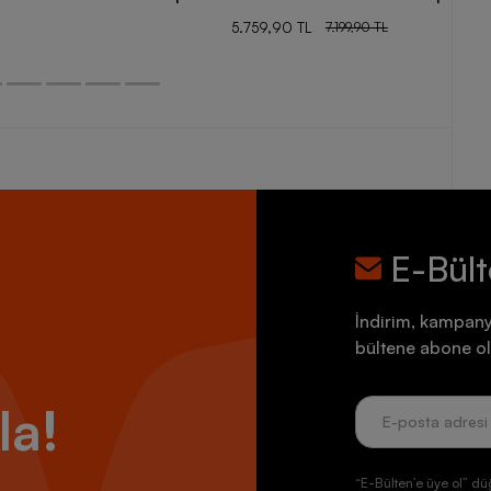
5.759,90 TL
7.199,90 TL
E-Bül
İndirim, kampany
bültene abone ol
la!
“E-Bülten’e üye ol” dü