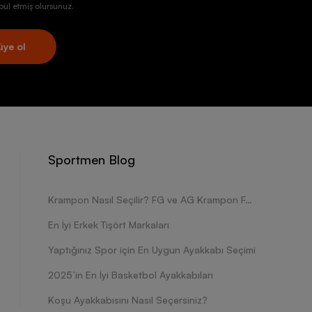
ul etmiş olursunuz.
üye ol
Sportmen Blog
Krampon Nasıl Seçilir? FG ve AG Krampon Farkları Nelerdir?
En İyi Erkek Tişört Markaları
Yaptığınız Spor için En Uygun Ayakkabı Seçimi
2025’in En İyi Basketbol Ayakkabıları
Koşu Ayakkabısını Nasıl Seçersiniz?