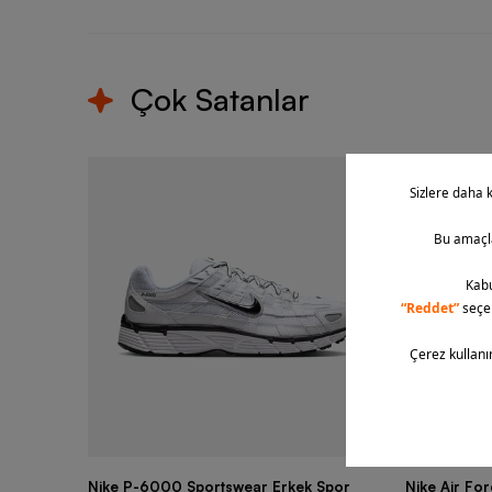
Çok Satanlar
Nike P-6000 Sportswear Erkek Spor
Nike Air Fo