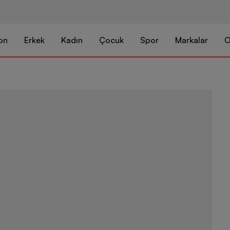
on
Erkek
Kadın
Çocuk
Spor
Markalar
O
Herschel Lit