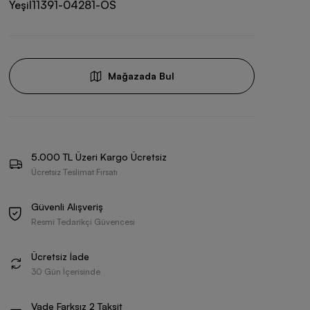
Yeşil
11391-04281-OS
Mağazada Bul
5.000 TL Üzeri Kargo Ücretsiz
Ücretsiz Teslimat Fırsatı
Güvenli Alışveriş
Resmi Tedarikçi Güvencesi
Ücretsiz İade
30 Gün İçerisinde
Vade Farksız 2 Taksit