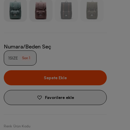
Numara/Beden Seç
1SIZE
Son
1
Sepete Ekle
Favorilere ekle
Renk
Ürün Kodu