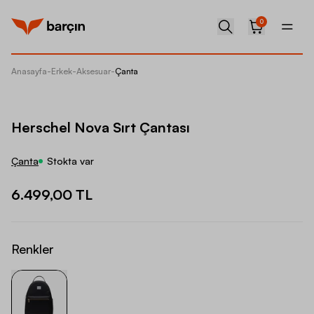
0
Anasayfa
-
Erkek
-
Aksesuar
-
Çanta
Hersche
Herschel Nova Sırt Çantası
Çanta
Stokta var
6.499,00 TL
Renkler