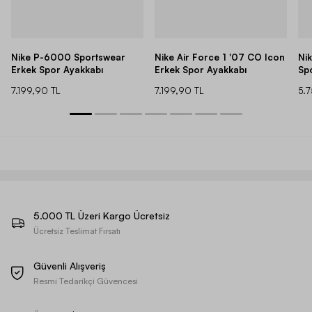
Nike P-6000 Sportswear
Nike Air Force 1 '07 CO Icon
Ni
Erkek Spor Ayakkabı
Erkek Spor Ayakkabı
Sp
7.199,90 TL
7.199,90 TL
5.
5.000 TL Üzeri Kargo Ücretsiz
Ücretsiz Teslimat Fırsatı
Güvenli Alışveriş
Resmi Tedarikçi Güvencesi