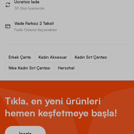
Ücretsiz İade
30 Gün İçerisinde
Vade Farksız 2 Taksit
Farklı Ödeme Seçenekleri
Erkek Çanta
Kadın Aksesuar
Kadın Sırt Çantası
Nike Kadın Sırt Çantası
Herschel
Tıkla, en yeni ürünleri
hemen keşfetmeye başla!
İncele