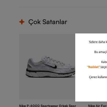
Çok Satanlar
Nike P-6000 Sportswear Erkek Spor
Nike Air Fo