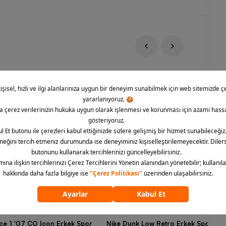
rce 1 '07 CO Icon Erkek Spor
Nike Dunk Low Retro Erkek Spor Aya