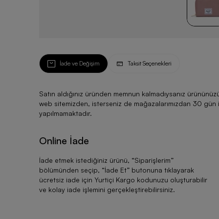
İade ve Değişim
Taksit Seçenekleri
Satın aldığınız üründen memnun kalmadıysanız ürününüzü ku
web sitemizden, isterseniz de mağazalarımızdan 30 gün için
yapılmamaktadır.
Online İade
İade etmek istediğiniz ürünü, “
Siparişlerim
”
bölümünden seçip, “
İade Et
” butonuna tıklayarak
ücretsiz iade için Yurtiçi Kargo kodunuzu oluşturabilir
ve kolay iade işlemini gerçekleştirebilirsiniz.