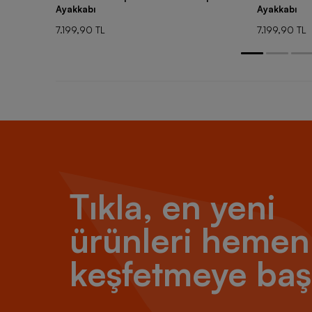
Ayakkabı
Ayakkabı
7.199,90 TL
7.199,90 TL
Tıkla, en yeni
ürünleri hemen
keşfetmeye baş