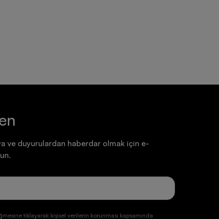
Ayakkabı
Ayakkabı
7.199,90 TL
7.199,90 TL
ten
a ve duyurulardan haberdar olmak için e-
un.
ğmesine tıklayarak kişisel verilerin korunması kapsamında