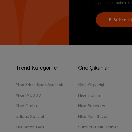
aydınlatma metnini kab
E-Bülten’e 
Trend Kategoriler
Öne Çıkanlar
Nike Erkek Spor Ayakkabı
Okul Alışverişi
Nike P-6000
Nike İndirimi
Nike Outlet
Nike Sneakers
adidas Spezial
Nike Yeni Sezon
The North Face
Sürdürülebilir Ürünler