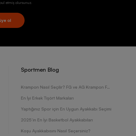
ul etmiş olursunuz.
üye ol
Sportmen Blog
Krampon Nasıl Seçilir? FG ve AG Krampon Farkları Nelerdir?
En İyi Erkek Tişört Markaları
Yaptığınız Spor için En Uygun Ayakkabı Seçimi
2025’in En İyi Basketbol Ayakkabıları
Koşu Ayakkabısını Nasıl Seçersiniz?