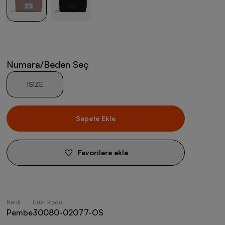
Numara/Beden Seç
1SIZE
Sepete Ekle
Favorilere ekle
Renk
Ürün Kodu
Pembe
30080-02077-OS