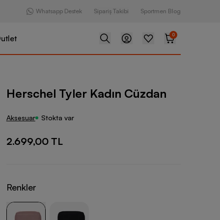
Whatsapp Destek
Sipariş Takibi
Sportmen Blog
0
utlet
er Kadın Cüzdan
Herschel Tyler Kadın Cüzdan
Aksesuar
Stokta var
2.699,00 TL
Renkler