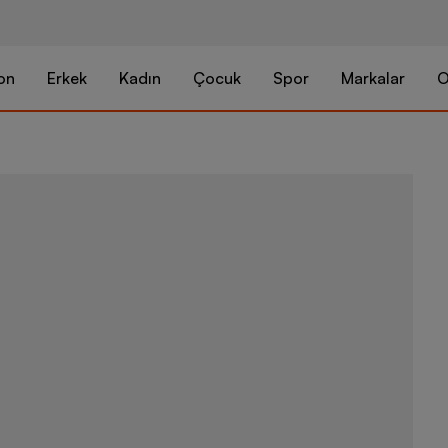
on
Erkek
Kadın
Çocuk
Spor
Markalar
O
Herschel Tyl