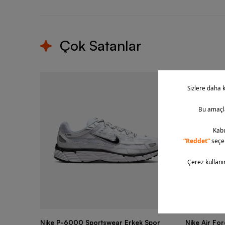
Çok Satanlar
Nike P-6000 Sportswear Erkek Spor
Nike Air Fo