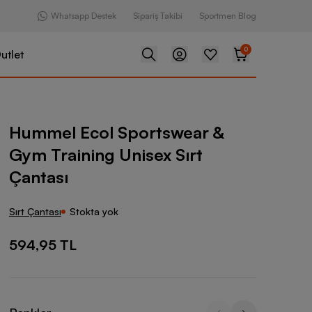
Whatsapp Destek
Sipariş Takibi
Sportmen Blog
0
utlet
Sportswear & Gym Training Unisex Sırt Çantası
Hummel Ecol Sportswear &
Gym Training Unisex Sırt
Çantası
Sırt Çantası
Stokta yok
594,95 TL