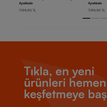
Ayakkabı
Ayakkabı
7.199,90 TL
7.199,90 TL
Tıkla, en yeni
ürünleri hemen
keşfetmeye baş