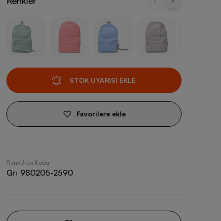
Renkler
STOK UYARISI EKLE
Favorilere ekle
Renk
Ürün Kodu
Gri
980205-2590