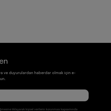
Ayakkabı
Ayakkabı
7.199,90 TL
7.199,90 TL
ten
a ve duyurulardan haberdar olmak için e-
un.
ğmesine tıklayarak kişisel verilerin korunması kapsamında