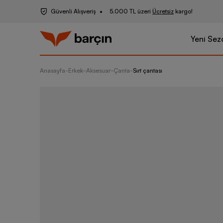
Güvenli Alışveriş
5.000 TL üzeri
Ücretsiz
kargo!
Yeni Sez
Anasayfa
-
Erkek
-
Aksesuar
-
Çanta
-
Sırt çantası