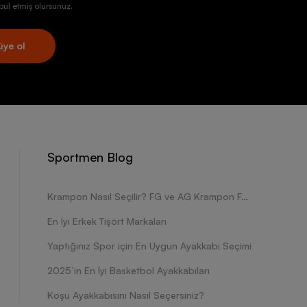
ul etmiş olursunuz.
üye ol
Sportmen Blog
Krampon Nasıl Seçilir? FG ve AG Krampon Farkları Nelerdir?
En İyi Erkek Tişört Markaları
Yaptığınız Spor için En Uygun Ayakkabı Seçimi
2025’in En İyi Basketbol Ayakkabıları
Koşu Ayakkabısını Nasıl Seçersiniz?