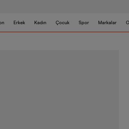
on
Erkek
Kadın
Çocuk
Spor
Markalar
O
Hummel Ecol 