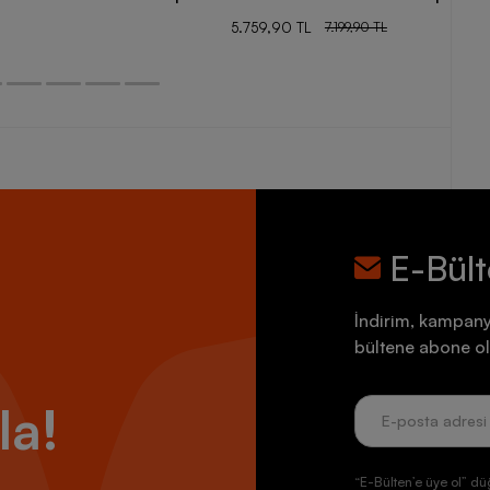
5.759,90 TL
7.199,90 TL
E-Bül
İndirim, kampany
bültene abone ol
la!
“E-Bülten’e üye ol” dü