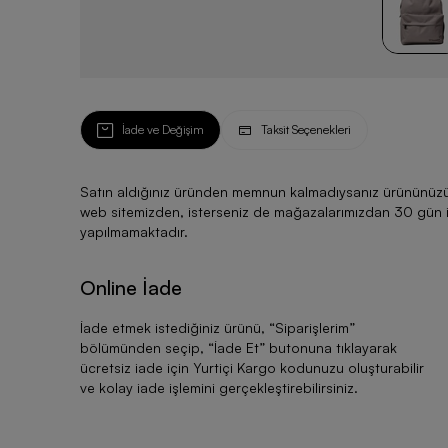
İade ve Değişim
Taksit Seçenekleri
Satın aldığınız üründen memnun kalmadıysanız ürününüzü ku
web sitemizden, isterseniz de mağazalarımızdan 30 gün için
yapılmamaktadır.
Online İade
İade etmek istediğiniz ürünü, “
Siparişlerim
”
bölümünden seçip, “
İade Et
” butonuna tıklayarak
ücretsiz iade için Yurtiçi Kargo kodunuzu oluşturabilir
ve kolay iade işlemini gerçekleştirebilirsiniz.