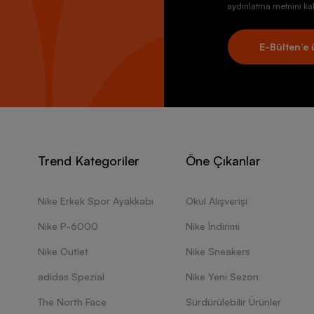
aydınlatma metnini kab
E-Bülten’e 
Trend Kategoriler
Öne Çıkanlar
Nike Erkek Spor Ayakkabı
Okul Alışverişi
Nike P-6000
Nike İndirimi
Nike Outlet
Nike Sneakers
adidas Spezial
Nike Yeni Sezon
The North Face
Sürdürülebilir Ürünler