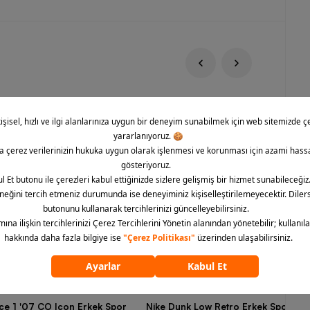
rce 1 '07 CO Icon Erkek Spor
Nike Dunk Low Retro Erkek Spor Aya