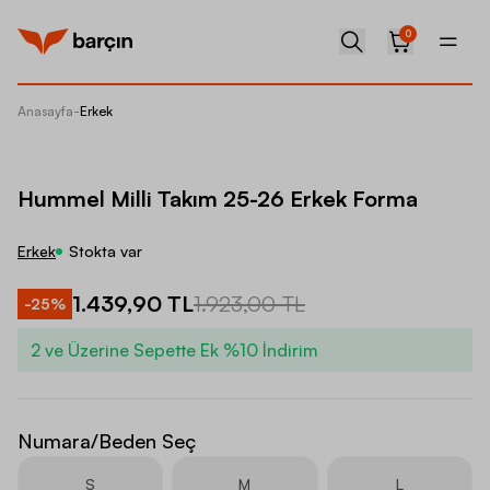
0
Anasayfa
-
Erkek
Hummel 
Hummel Milli Takım 25-26 Erkek Forma
Erkek
Stokta var
1.439,90 TL
1.923,00 TL
-
25
%
2 ve Üzerine Sepette Ek %10 İndirim
Numara/Beden Seç
S
M
L