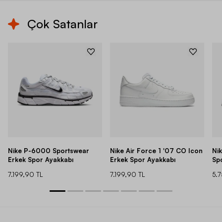
Çok Satanlar
Nike P-6000 Sportswear
Nike Air Force 1 '07 CO Icon
Ni
Erkek Spor Ayakkabı
Erkek Spor Ayakkabı
Sp
7.199,90 TL
7.199,90 TL
5.