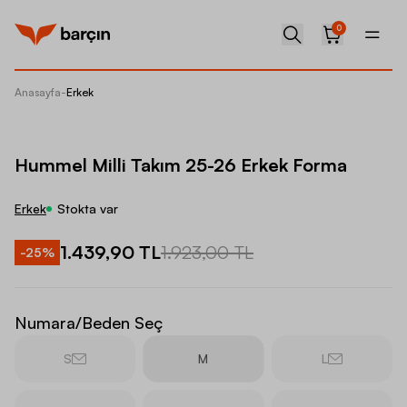
0
Anasayfa
-
Erkek
Hummel 
Hummel Milli Takım 25-26 Erkek Forma
Erkek
Stokta var
1.439,90 TL
1.923,00 TL
-
25
%
Numara/Beden Seç
S
M
L