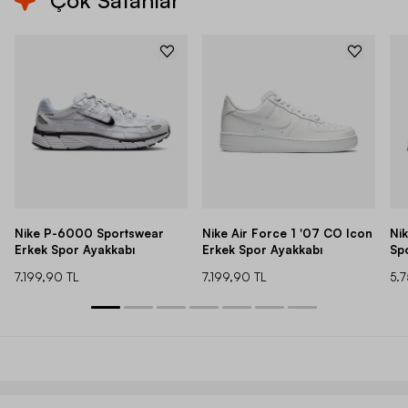
Çok Satanlar
Nike P-6000 Sportswear
Nike Air Force 1 '07 CO Icon
Ni
Erkek Spor Ayakkabı
Erkek Spor Ayakkabı
Sp
7.199,90 TL
7.199,90 TL
5.