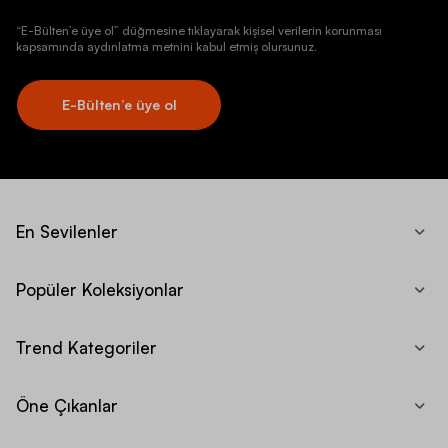
“E-Bülten’e üye ol” düğmesine tıklayarak kişisel verilerin korunması
kapsamında aydınlatma metnini kabul etmiş olursunuz.
E-Bülten’e üye ol
En Sevilenler
Popüler Koleksiyonlar
Trend Kategoriler
Öne Çıkanlar