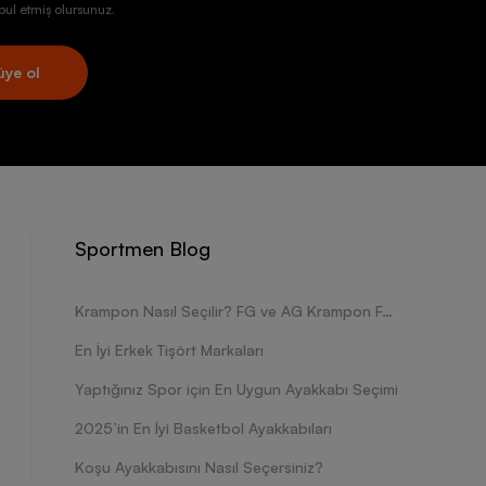
ul etmiş olursunuz.
üye ol
Sportmen Blog
Krampon Nasıl Seçilir? FG ve AG Krampon Farkları Nelerdir?
En İyi Erkek Tişört Markaları
Yaptığınız Spor için En Uygun Ayakkabı Seçimi
2025’in En İyi Basketbol Ayakkabıları
Koşu Ayakkabısını Nasıl Seçersiniz?