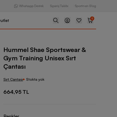
Whatsapp Destek
Sipariş Takibi
Sportmen Blog
0
utlet
Sportswear & Gym Training Unisex Sırt Çantası
Hummel Shae Sportswear &
Gym Training Unisex Sırt
Çantası
Sırt Çantası
Stokta yok
664,95 TL
Renkler