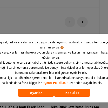
rce 1 '07 CO Icon Erkek Spor
Nike Dunk Low Retro Erkek Spor Aya