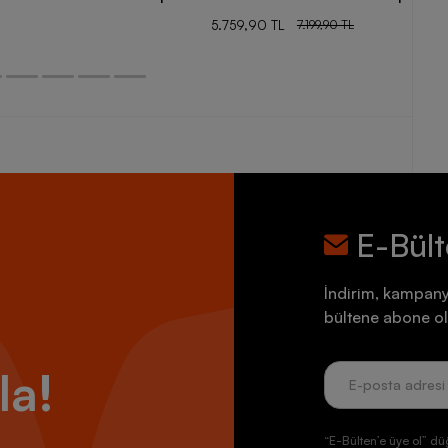
5.759,90 TL
7.199,90 TL
E-Bül
İndirim, kampany
bültene abone ol
la!
“E-Bülten’e üye ol” dü