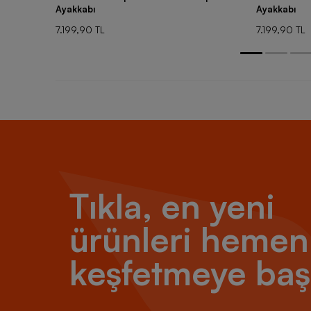
Ayakkabı
Ayakkabı
7.199,90 TL
7.199,90 TL
Tıkla, en yeni
ürünleri hemen
keşfetmeye baş