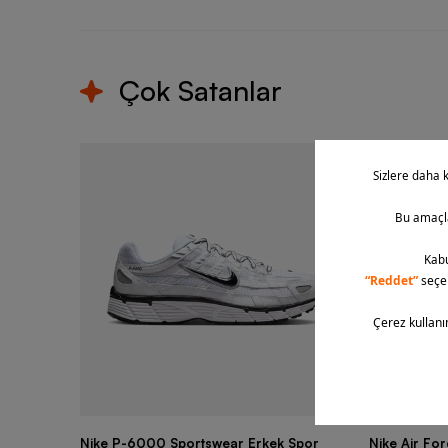
Çok Satanlar
Nike P-6000 Sportswear Erkek Spor
Nike Air Fo