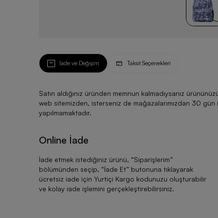
İade ve Değişim
Taksit Seçenekleri
Satın aldığınız üründen memnun kalmadıysanız ürününüzü ku
web sitemizden, isterseniz de mağazalarımızdan 30 gün için
yapılmamaktadır.
Online İade
İade etmek istediğiniz ürünü, “
Siparişlerim
”
bölümünden seçip, “
İade Et
” butonuna tıklayarak
ücretsiz iade için Yurtiçi Kargo kodunuzu oluşturabilir
ve kolay iade işlemini gerçekleştirebilirsiniz.