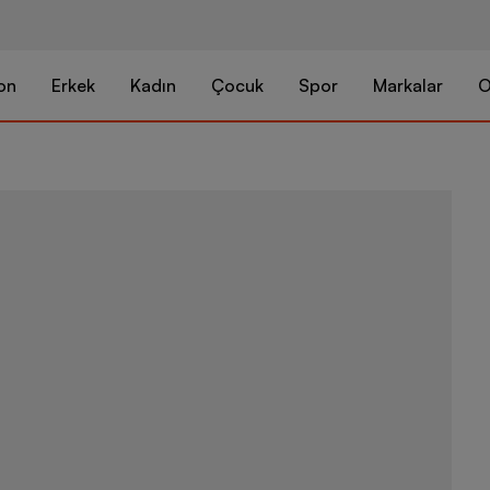
on
Erkek
Kadın
Çocuk
Spor
Markalar
O
Hummel Shae 