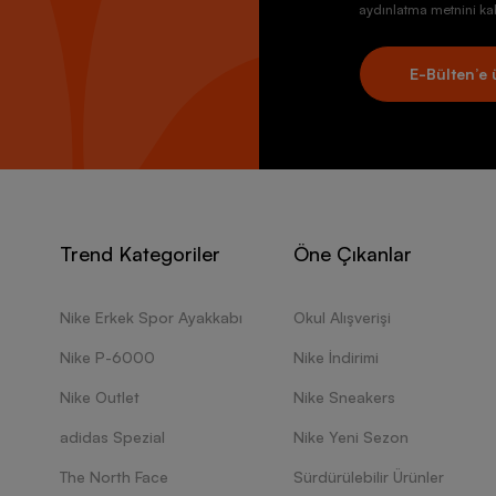
aydınlatma metnini kab
E-Bülten’e 
Trend Kategoriler
Öne Çıkanlar
Nike Erkek Spor Ayakkabı
Okul Alışverişi
Nike P-6000
Nike İndirimi
Nike Outlet
Nike Sneakers
adidas Spezial
Nike Yeni Sezon
The North Face
Sürdürülebilir Ürünler