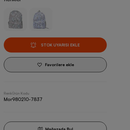
STOK UYARISI EKLE
Favorilere ekle
Renk
Ürün Kodu
Mor
980210-7837
Mağazada Bul