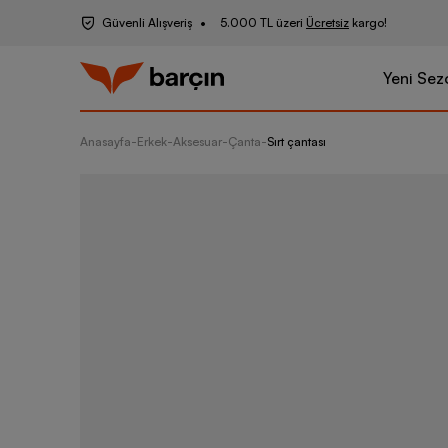
Güvenli Alışveriş
5.000 TL üzeri
Ücretsiz
kargo!
Yeni Sez
Anasayfa
-
Erkek
-
Aksesuar
-
Çanta
-
Sırt çantası