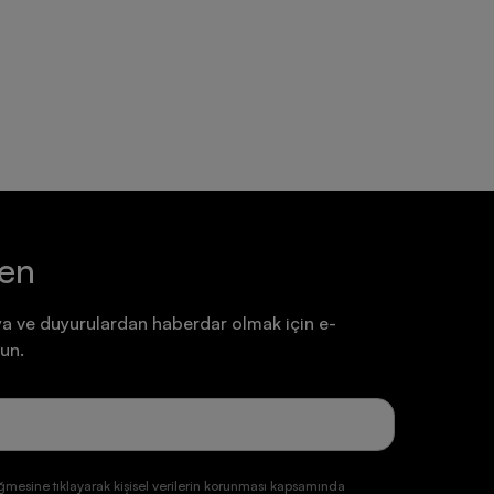
Ayakkabı
Ayakkabı
7.199,90 TL
7.199,90 TL
ten
a ve duyurulardan haberdar olmak için e-
un.
ğmesine tıklayarak kişisel verilerin korunması kapsamında