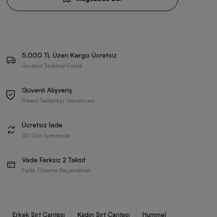
5.000 TL Üzeri Kargo Ücretsiz
Ücretsiz Teslimat Fırsatı
Güvenli Alışveriş
Resmi Tedarikçi Güvencesi
Ücretsiz İade
30 Gün İçerisinde
Vade Farksız 2 Taksit
Farklı Ödeme Seçenekleri
Erkek Sırt Çantası
Kadın Sırt Çantası
Hummel