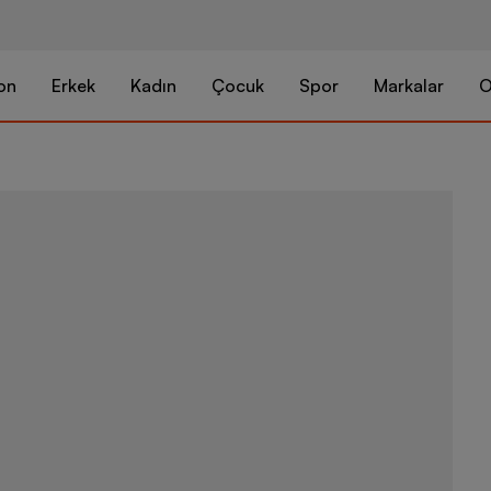
on
Erkek
Kadın
Çocuk
Spor
Markalar
O
Hummel Sport