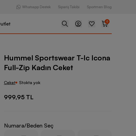
Whatsapp Destek
Sipariş Takibi
Sportmen Blog
0
utlet
swear T-Ic Icona Full-Zip Kadın Ceket
Hummel Sportswear T-Ic Icona
Full-Zip Kadın Ceket
Ceket
Stokta yok
999,95 TL
Numara/Beden Seç