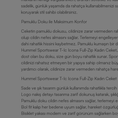
sadelik, günlük yaşamda da rahatça kullanabilmenizi sağl
koruyarak stil sahibi olabilirsiniz.
Pamuklu Doku ile Maksimum Konfor
Ceketin pamuklu dokusu, cildinize zarar vermeden ra
olup cildin nefes almasını sağlar. Terlemeyi engelleyer
dahi rahatlık hissini kaybetmez. Pamuklu kumaşın bir diğ
Hummel Sportswear T-Ic Icona Full-Zip Kadın Ceket, ha
dost olan bu doku, size gün boyu rahatlık sunar. Spor
cildinizi rahatsız etmeyen bir yapıya sahip olmanız bü
yardımcı olarak, cildinize zarar vermeden rahatça hare
Hummel Sportswear T-Ic Icona Full-Zip Kadın Ceket 
Sade ve şık tasarım günlük kullanımda rahatlıkla tercih e
Logo nakış detayı tasarıma zarif dokunuş katarak, şıklığı 
Pamuklu doku cildin nefes almasını sağlar, terlemeyi en
Bol fit kalıp her bedene uyum sağlar, hareket özgürlüğü
Bisiklet yakası modern ve zarif görünüm sağlarken b