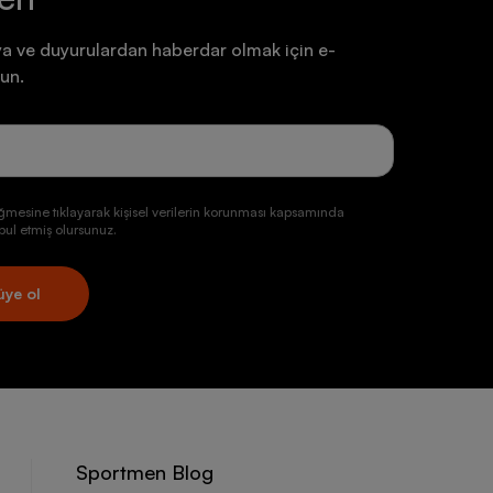
a ve duyurulardan haberdar olmak için e-
un.
ğmesine tıklayarak kişisel verilerin korunması kapsamında
ul etmiş olursunuz.
üye ol
Sportmen Blog