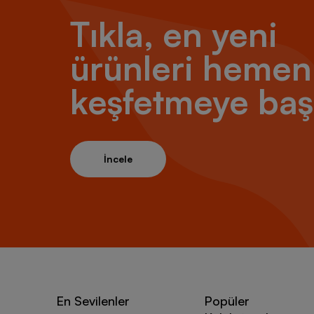
Tıkla, en yeni
ürünleri hemen
keşfetmeye baş
İncele
En Sevilenler
Popüler