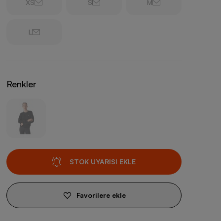
XS
S
M
L
Renkler
STOK UYARISI EKLE
Favorilere ekle