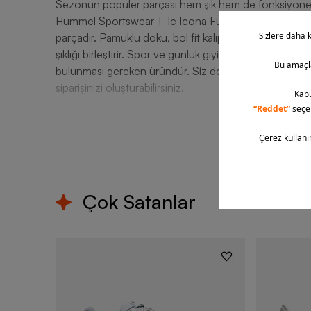
Sezonun popüler parçası hem şık hem de fonksiyonel
Hummel Sportswear T-Ic Icona Full-Zip Kadın Ceket, mo
parçadır. Pamuklu doku, bol fit kalıp ve bisiklet yaka gi
şıklığı birleştirir. Spor ve günlük giyim için mükemm
bulunması gereken üründür. Siz de Hummel ürününe Barci
siparişinizi oluşturabilirsiniz.
T
Çok Satanlar