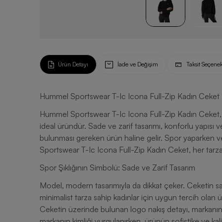
Ürün Detayı
İade ve Değişim
Taksit Seçenek
Hummel Sportswear T-Ic Icona Full-Zip Kadın Ceket
Hummel Sportswear T-Ic Icona Full-Zip Kadın Ceket, 
ideal üründür. Sade ve zarif tasarımı, konforlu yapısı 
bulunması gereken ürün haline gelir. Spor yaparken
Sportswear T-Ic Icona Full-Zip Kadın Ceket, her tar
Spor Şıklığının Simbolü: Sade ve Zarif Tasarım
Model, modern tasarımıyla da dikkat çeker. Ceketin sa
minimalist tarza sahip kadınlar için uygun tercih ola
Ceketin üzerinde bulunan logo nakış detayı, markanın ka
markanın kimliği vurgulanırken, ürünün sofistike ve ka