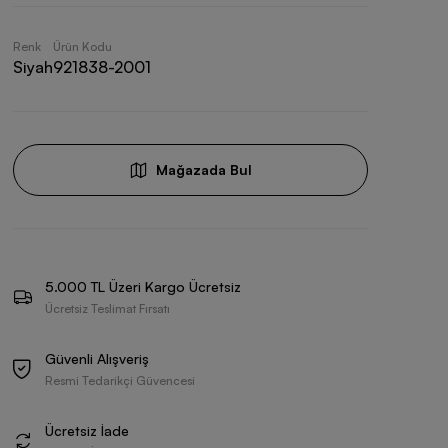
Renk
Ürün Kodu
Siyah
921838-2001
Mağazada Bul
5.000 TL Üzeri Kargo Ücretsiz
Ücretsiz Teslimat Fırsatı
Güvenli Alışveriş
Resmi Tedarikçi Güvencesi
Ücretsiz İade