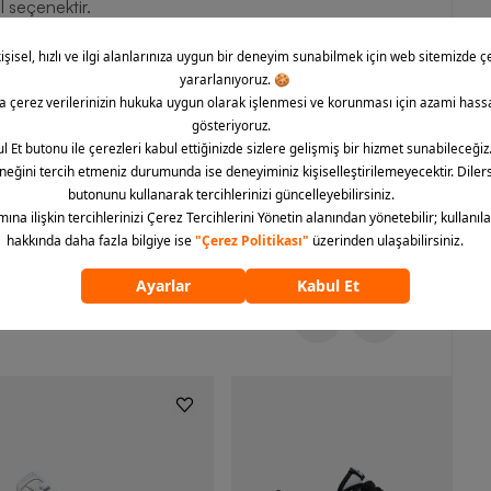
 seçenektir.
dern tasarımı, konforlu yapısı ve spor şıklığı ile öne çıkan
bi fonksiyonel özellikleriyle günlük kullanımda rahatlık ve
el uygun seçenek olan ceket, her kadının gardırobunda
n.com kalitesi ile erişebilir, hızlı ve kolay bir şekilde
ümünü göster