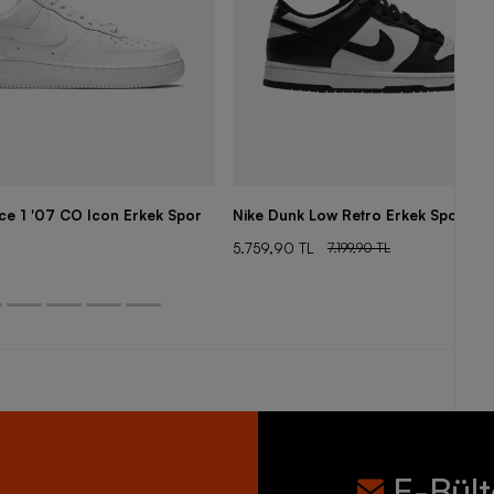
rce 1 '07 CO Icon Erkek Spor
Nike Dunk Low Retro Erkek Spor Aya
5.759,90 TL
7.199,90 TL
E-Bül