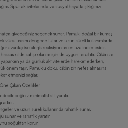
ar. Spor aktivitelerinde ve sosyal hayatta şıklığınızı
hatça giyeceğiniz seçenek sunar. Pamuk, doğal bir kumaş
ek vücut ısısını dengede tutar ve uzun süreli kullanımlarda
er avantajı ise alerjik reaksiyonları en aza indirmesidir.
ssas cilde sahip olanlar için de uygun tercihtir. Cildinize
 yaparken ya da günlük aktivitelerde hareket ederken,
yük önem taşır. Pamuklu doku, cildinizin nefes almasına
ket etmenizi sağlar.
Öne Çıkan Özellikler
debileceğiniz minimalist stil yaratır.
artırır.
geller ve uzun süreli kullanımda rahatlık sunar.
 sunar ve rahatlık yaratır.
oynu soğuktan korur.