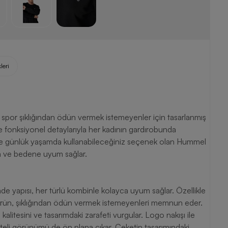
leri
spor şıklığından ödün vermek istemeyenler için tasarlanmış
ve fonksiyonel detaylarıyla her kadının gardırobunda
 ve günlük yaşamda kullanabileceğiniz seçenek olan Hummel
za ve bedene uyum sağlar.
de yapısı, her türlü kombinle kolayca uyum sağlar. Özellikle
n ürün, şıklığından ödün vermek istemeyenleri memnun eder.
litesini ve tasarımdaki zarafeti vurgular. Logo nakışı ile
liteli görünümü de ön plana çıkar. Ceketin tasarımındaki