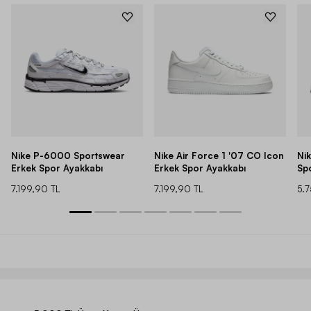
Nike P-6000 Sportswear
Nike Air Force 1 '07 CO Icon
Ni
Erkek Spor Ayakkabı
Erkek Spor Ayakkabı
Sp
7.199,90 TL
7.199,90 TL
5.