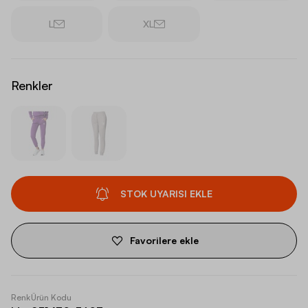
L
XL
Renkler
STOK UYARISI EKLE
Favorilere ekle
Renk
Ürün Kodu