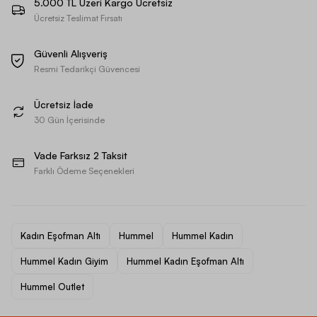
5.000 TL Üzeri Kargo Ücretsiz
Ücretsiz Teslimat Fırsatı
Güvenli Alışveriş
Resmi Tedarikçi Güvencesi
Ücretsiz İade
30 Gün İçerisinde
Vade Farksız 2 Taksit
Farklı Ödeme Seçenekleri
Kadın Eşofman Altı
Hummel
Hummel Kadın
Hummel Kadın Giyim
Hummel Kadın Eşofman Altı
Hummel Outlet