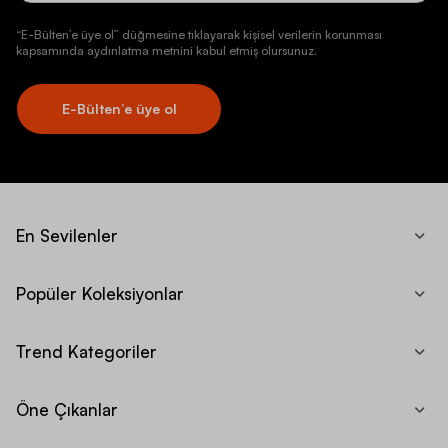
“E-Bülten’e üye ol” düğmesine tıklayarak kişisel verilerin korunması
kapsamında aydınlatma metnini kabul etmiş olursunuz.
E-Bülten’e üye ol
En Sevilenler
Popüler Koleksiyonlar
Trend Kategoriler
Öne Çıkanlar