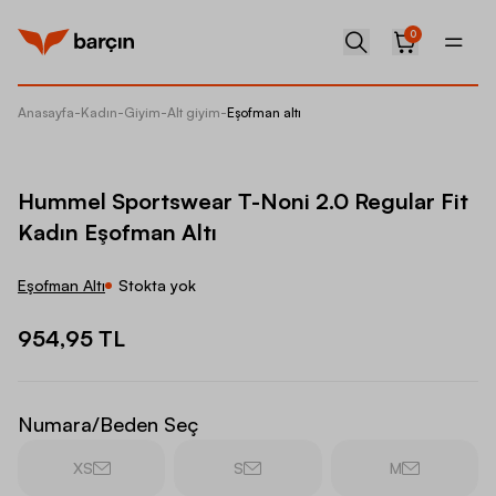
0
Anasayfa
-
Kadın
-
Giyim
-
Alt giyim
-
Eşofman altı
Hummel 
Hummel Sportswear T-Noni 2.0 Regular Fit
Kadın Eşofman Altı
Eşofman Altı
Stokta yok
954,95 TL
Numara/Beden Seç
XS
S
M