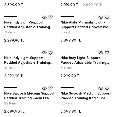
2.899,90 TL
2.019,90 TL
2.699,90 TL
Nike Indy Light-Support
Nike Alate Minimalist Light-
Padded Adjustable Training
Support Padded Convertible
Sports Kadın Bra
Kadın Bra
31 Renk
8 Renk
2.299,90 TL
2.899,90 TL
Nike Indy Light-Support
Nike Indy Light-Support
Padded Adjustable Training
Padded Adjustable Training
Sports Kadın Bra
Sports Kadın Bra
31 Renk
31 Renk
2.299,90 TL
2.299,90 TL
Nike Swoosh Medium Support
Nike Swoosh Medium Support
Padded Training Kadın Bra
Padded Training Kadın Bra
22 Renk
22 Renk
2.699,90 TL
2.699,90 TL