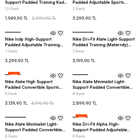
Support Padded Training Kadın
Padded Adjustable Sports
Bra
Training (Plus Size) Kadın Bra
10 Renk
2 Renk
1.949,90 TL
2.999,90 TL
3.299,90 TL
Nike Indy High-Support
Nike Dri-Fit Alate Light-Support
Padded Adjustable Training
Padded Training (Maternity)
Kadın Bra
Kadın Bra
7 Renk
3 Renk
3.299,90 TL
3.199,90 TL
-
25
%
Nike Alate High Support
Nike Alate Minimalist Light-
Padded Convertible Sports
Support Padded Convertible
Training Kadın Bra
Kadın Bra
5 Renk
8 Renk
3.139,90 TL
4.199,90 TL
2.899,90 TL
-
25
%
Nike Alate Minimalist Light-
Nike Dri-Fit Alpha High-
Support Padded Convertible
Support Padded Adjustable
Kadın Bra
Training Kadın Bra
8 Renk
8 Renk