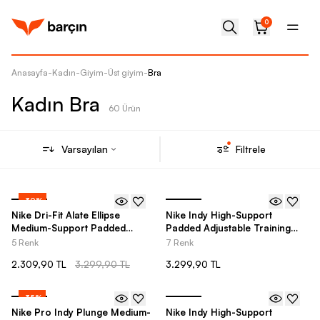
0
Anasayfa
-
Kadın
-
Giyim
-
Üst giyim
-
Bra
Kadın Bra
60 Ürün
Varsayılan
Filtrele
-
30
%
Nike Dri-Fit Alate Ellipse
Nike Indy High-Support
Medium-Support Padded
Padded Adjustable Training
Training Kadın Bra
Kadın Bra
5 Renk
7 Renk
2.309,90 TL
3.299,90 TL
3.299,90 TL
-
35
%
Nike Pro Indy Plunge Medium-
Nike Indy High-Support