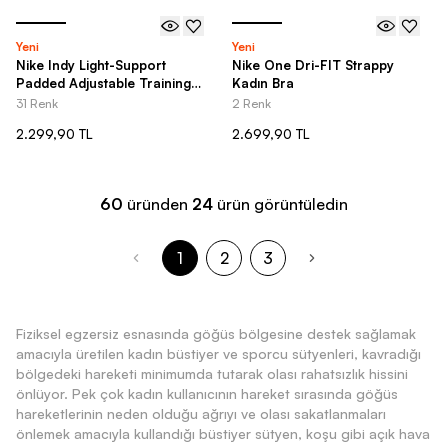
Yeni
Yeni
Nike Indy Light-Support
Nike One Dri-FIT Strappy
Padded Adjustable Training
Kadın Bra
Sports Kadın Bra
31 Renk
2 Renk
2.299,90 TL
2.699,90 TL
60
üründen
24
ürün görüntüledin
1
2
3
Fiziksel egzersiz esnasında göğüs bölgesine destek sağlamak
amacıyla üretilen kadın büstiyer ve sporcu sütyenleri, kavradığı
bölgedeki hareketi minimumda tutarak olası rahatsızlık hissini
önlüyor. Pek çok kadın kullanıcının hareket sırasında göğüs
hareketlerinin neden olduğu ağrıyı ve olası sakatlanmaları
önlemek amacıyla kullandığı büstiyer sütyen, koşu gibi açık hava