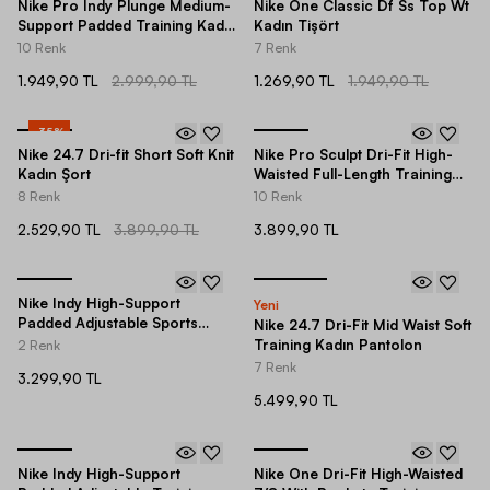
Nike Pro Indy Plunge Medium-
Nike One Classic Df Ss Top Wt
Support Padded Training Kadın
Kadın Tişört
Bra
10 Renk
7 Renk
1.949,90 TL
2.999,90 TL
1.269,90 TL
1.949,90 TL
-
35
%
Nike 24.7 Dri-fit Short Soft Knit
Nike Pro Sculpt Dri-Fit High-
Kadın Şort
Waisted Full-Length Training
Kadın Tayt
8 Renk
10 Renk
2.529,90 TL
3.899,90 TL
3.899,90 TL
Nike Indy High-Support
Yeni
Padded Adjustable Sports
Nike 24.7 Dri-Fit Mid Waist Soft
Training (Plus Size) Kadın Bra
Training Kadın Pantolon
2 Renk
7 Renk
3.299,90 TL
5.499,90 TL
Nike Indy High-Support
Nike One Dri-Fit High-Waisted