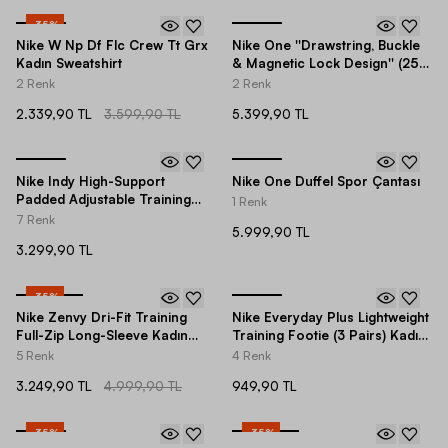
-
35
%
Nike W Np Df Flc Crew Tt Grx
Nike One ''Drawstring, Buckle
Kadın Sweatshirt
& Magnetic Lock Design'' (25
L) Training Kadın Sırt Çantası
2 Renk
2 Renk
2.339,90 TL
3.599,90 TL
5.399,90 TL
Nike Indy High-Support
Nike One Duffel Spor Çantası
Padded Adjustable Training
1 Renk
Kadın Bra
7 Renk
5.999,90 TL
3.299,90 TL
-
35
%
Nike Zenvy Dri-Fit Training
Nike Everyday Plus Lightweight
Full-Zip Long-Sleeve Kadın
Training Footie (3 Pairs) Kadın
Ceket
Çorap
5 Renk
4 Renk
3.249,90 TL
4.999,90 TL
949,90 TL
-
35
%
-
35
%