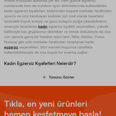
önemli ihtiyaçları arasında yer alır. Hem günlük egzersiz
rutinlerinde hem de outdoor spor aktivitelerinde kullanılabilen
kadın egzersiz kıyafetleri, birbirinden başarılı markalar tarafından
sporcu ve sınır tanımayan kadınlar için özel olarak tasarlanır.
İçinizdeki büyük enerjiyi ve gücü kolayca açığa çıkarabilmeniz
amacıyla tasarlanan
kadın
egzersiz kıyafeti seçenekleri, yüksek
kalitesiyle kas gruplarınızı destekler ve esnek dokularıyla da size
son derece geniş bir hareket alanı tanır. Nike, Adidas, Puma,
Hummel gibi ünlü markalar tarafından tasarlanan kadın
egzersiz
seçenekleri, dört mevsim boyunca rahatlıkla
kullanılabilmesiyle de size büyük bir avantaj sağlar.
Kadın Egzersiz Kıyafetleri Nelerdir?
Tümünü Göster
Kadınlar için üretilen
spor malzemeleri
ve egzersiz kıyafetleri, her
türlü ihtiyacınız gözetilerek zengin alternatifler şeklinde
tasarlanır. En çok tercih edilen kadın fitness giyim ürünleri
arasında tişörtler, sweatshirt’ler, taytlar ve ayakkabı modelleri
dikkat çeker. Kadınlar için üretilen fitness ve egzersiz tişörtleri,
Tıkla, en yeni ürünleri
hafif yapıları ve vücudunuzu etkili bir şekilde saran özel
tasarımlarıyla size benzersiz bir deneyim sunar. Size geniş bir
hemen keşfetmeye başla!
özgürlük alanı tanıyan ve kendinizi son derece rahat