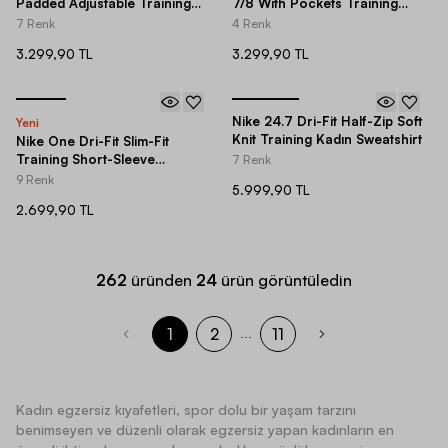
Padded Adjustable Training
7/8 With Pockets Training
Kadın Bra
(Maternity) Kadın Tayt
7 Renk
4 Renk
3.299,90 TL
3.299,90 TL
Nike 24.7 Dri-Fit Half-Zip Soft
Yeni
Knit Training Kadın Sweatshirt
Nike One Dri-Fit Slim-Fit
Training Short-Sleeve
7 Renk
(Maternity) Kadın Tişört
9 Renk
5.999,90 TL
2.699,90 TL
262
üründen
24
ürün görüntüledin
1
2
11
...
Kadın egzersiz kıyafetleri, spor dolu bir yaşam tarzını
benimseyen ve düzenli olarak egzersiz yapan kadınların en