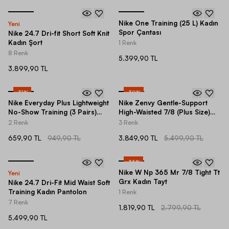
Nike One Training (25 L) Kadın
Yeni
Spor Çantası
Nike 24.7 Dri-fit Short Soft Knit
Kadın Şort
1 Renk
8 Renk
5.399,90 TL
3.899,90 TL
-
31
%
-
30
%
Nike Everyday Plus Lightweight
Nike Zenvy Gentle-Support
No-Show Training (3 Pairs)
High-Waisted 7/8 (Plus Size)
Kadın Çorap
Kadın Tayt
2 Renk
3 Renk
659,90 TL
949,90 TL
3.849,90 TL
5.499,90 TL
-
35
%
Nike W Np 365 Mr 7/8 Tight Tt
Yeni
Grx Kadın Tayt
Nike 24.7 Dri-Fit Mid Waist Soft
Training Kadın Pantolon
1 Renk
7 Renk
1.819,90 TL
2.799,90 TL
5.499,90 TL