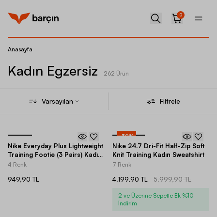
0
Anasayfa
Kadın Egzersiz
262 Ürün
Varsayılan
Filtrele
-
30
%
Nike Everyday Plus Lightweight
Nike 24.7 Dri-Fit Half-Zip Soft
Training Footie (3 Pairs) Kadın
Knit Training Kadın Sweatshirt
Çorap
4 Renk
7 Renk
949,90 TL
4.199,90 TL
5.999,90 TL
2 ve Üzerine Sepette Ek %10
İndirim