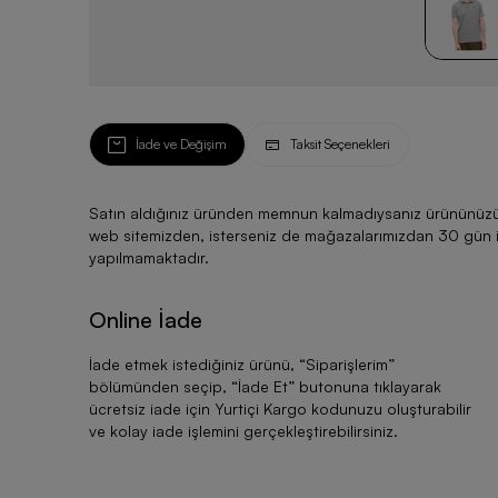
İade ve Değişim
Taksit Seçenekleri
Satın aldığınız üründen memnun kalmadıysanız ürününüzü ku
web sitemizden, isterseniz de mağazalarımızdan 30 gün için
yapılmamaktadır.
Online İade
İade etmek istediğiniz ürünü, “
Siparişlerim
”
bölümünden seçip, “
İade Et
” butonuna tıklayarak
ücretsiz iade için Yurtiçi Kargo kodunuzu oluşturabilir
ve kolay iade işlemini gerçekleştirebilirsiniz.