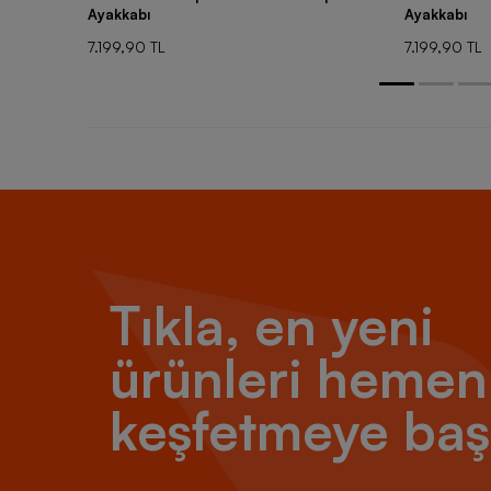
Ayakkabı
Ayakkabı
7.199,90 TL
7.199,90 TL
Tıkla, en yeni
ürünleri hemen
keşfetmeye baş