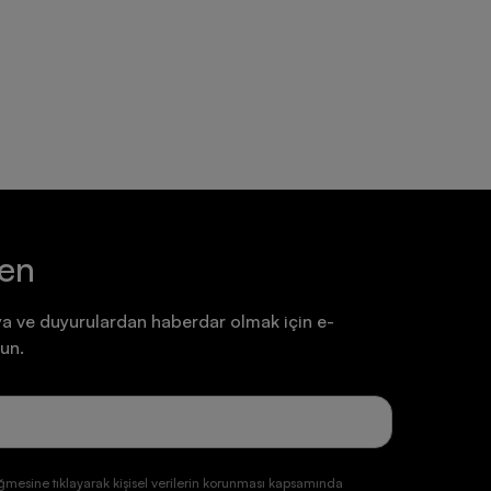
Ayakkabı
Ayakkabı
7.199,90 TL
7.199,90 TL
ten
a ve duyurulardan haberdar olmak için e-
un.
ğmesine tıklayarak kişisel verilerin korunması kapsamında