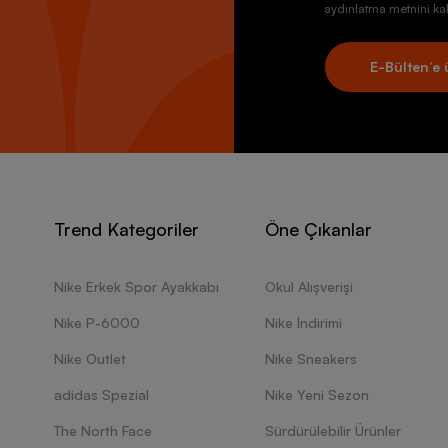
aydınlatma metnini kab
E-Bülten’e 
Trend Kategoriler
Öne Çıkanlar
Nike Erkek Spor Ayakkabı
Okul Alışverişi
Nike P-6000
Nike İndirimi
Nike Outlet
Nike Sneakers
adidas Spezial
Nike Yeni Sezon
The North Face
Sürdürülebilir Ürünler