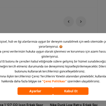
rce 1 '07 CO Icon Erkek Spor
Nike Dunk Low Retro Erkek Spor Aya