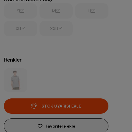
S
M
L
XL
XXL
Renkler
STOK UYARISI EKLE
Favorilere ekle