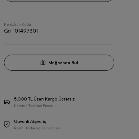
Renk
Ürün Kodu
Gri
101497301
Mağazada Bul
5.000 TL Üzeri Kargo Ücretsiz
Ücretsiz Teslimat Fırsatı
Güvenli Alışveriş
Resmi Tedarikçi Güvencesi