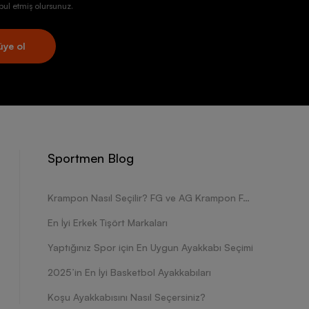
ul etmiş olursunuz.
üye ol
Sportmen Blog
Krampon Nasıl Seçilir? FG ve AG Krampon Farkları Nelerdir?
En İyi Erkek Tişört Markaları
Yaptığınız Spor için En Uygun Ayakkabı Seçimi
2025’in En İyi Basketbol Ayakkabıları
Koşu Ayakkabısını Nasıl Seçersiniz?