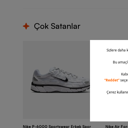
Çok Satanlar
Nike P-6000 Sportswear Erkek Spor
Nike Air Fo