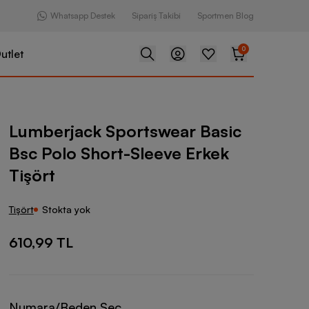
Whatsapp Destek
Sipariş Takibi
Sportmen Blog
0
utlet
portswear Basic Bsc Polo Short-Sleeve Erkek Tişört
Lumberjack Sportswear Basic
Bsc Polo Short-Sleeve Erkek
Tişört
Tişört
Stokta yok
610,99 TL
Numara/Beden Seç