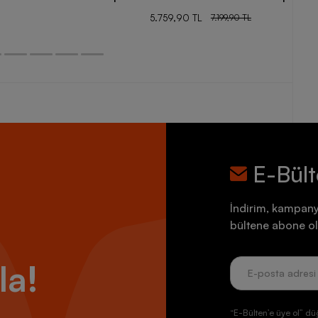
5.759,90 TL
7.199,90 TL
E-Bül
İndirim, kampany
bültene abone ol
la!
“E-Bülten’e üye ol” dü