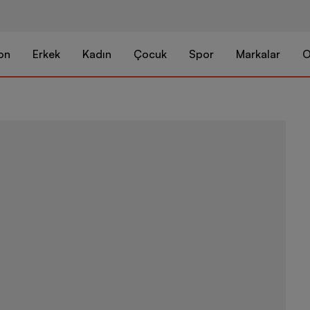
on
Erkek
Kadın
Çocuk
Spor
Markalar
O
Lumberjack S