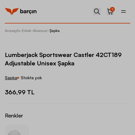
0
Anasayfa
-
Erkek
-
Aksesuar
-
Şapka
Lumberj
Lumberjack Sportswear Castler 42CT189
Adjustable Unisex Şapka
Şapka
Stokta yok
366,99 TL
Renkler