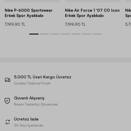
Nike P-6000 Sportswear
Nike Air Force 1 '07 CO Icon
Ni
Erkek Spor Ayakkabı
Erkek Spor Ayakkabı
Sp
7.199,90 TL
7.199,90 TL
5.
5.000 TL Üzeri Kargo Ücretsiz
Ücretsiz Teslimat Fırsatı
Güvenli Alışveriş
Resmi Tedarikçi Güvencesi
Ücretsiz İade
30 Gün İçerisinde