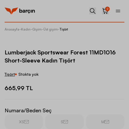
0
Anasayfa
-
Kadın
-
Giyim
-
Üst giyim
-
Tişört
Lumberj
Lumberjack Sportswear Forest 11MD1016
Short-Sleeve Kadın Tişört
Tişört
Stokta yok
665,99 TL
Numara/Beden Seç
XS
S
M