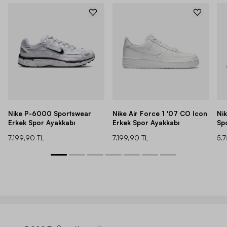
Nike P-6000 Sportswear
Nike Air Force 1 '07 CO Icon
Ni
Erkek Spor Ayakkabı
Erkek Spor Ayakkabı
Sp
7.199,90 TL
7.199,90 TL
5.