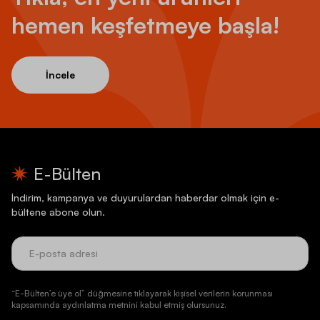
hemen keşfetmeye başla!
İncele
E-Bülten
İndirim, kampanya ve duyurulardan haberdar olmak için e-
bültene abone olun.
“E-Bülten’e üye ol” düğmesine tıklayarak kişisel verilerin korunması
kapsamında aydınlatma metnini kabul etmiş olursunuz.