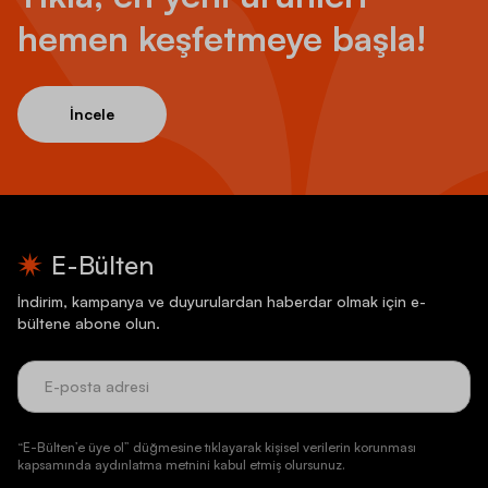
hemen keşfetmeye başla!
İncele
E-Bülten
İndirim, kampanya ve duyurulardan haberdar olmak için e-
bültene abone olun.
“E-Bülten’e üye ol” düğmesine tıklayarak kişisel verilerin korunması
kapsamında aydınlatma metnini kabul etmiş olursunuz.