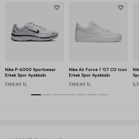
Nike P-6000 Sportswear
Nike Air Force 1 '07 CO Icon
Ni
Erkek Spor Ayakkabı
Erkek Spor Ayakkabı
Sp
7.199,90 TL
7.199,90 TL
5.