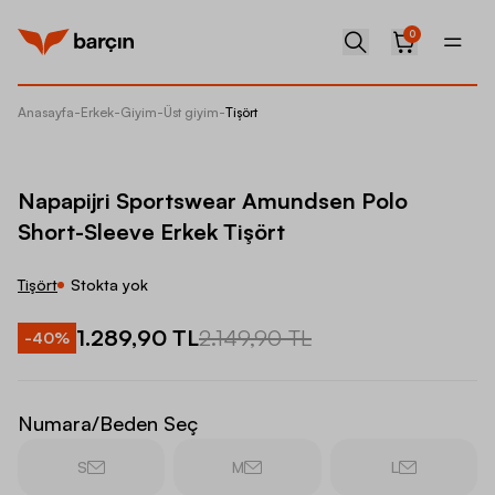
0
Anasayfa
-
Erkek
-
Giyim
-
Üst giyim
-
Tişört
Napapij
Napapijri Sportswear Amundsen Polo
Short-Sleeve Erkek Tişört
Tişört
Stokta yok
1.289,90 TL
2.149,90 TL
-
40
%
Numara/Beden Seç
S
M
L