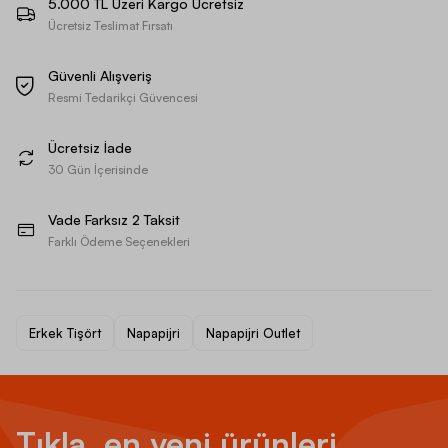
5.000 TL Üzeri Kargo Ücretsiz
Ücretsiz Teslimat Fırsatı
Güvenli Alışveriş
Resmi Tedarikçi Güvencesi
Ücretsiz İade
30 Gün İçerisinde
Vade Farksız 2 Taksit
Farklı Ödeme Seçenekleri
Erkek Tişört
Napapijri
Napapijri Outlet
Tıkla, en yeni ürünleri