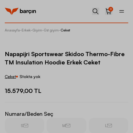
0
Anasayfa
-
Erkek
-
Giyim
-
Üst giyim
-
Ceket
Napapij
Napapijri Sportswear Skidoo Thermo-Fibre
TM Insulation Hoodie Erkek Ceket
Ceket
Stokta yok
15.579,00 TL
Numara/Beden Seç
S
M
L