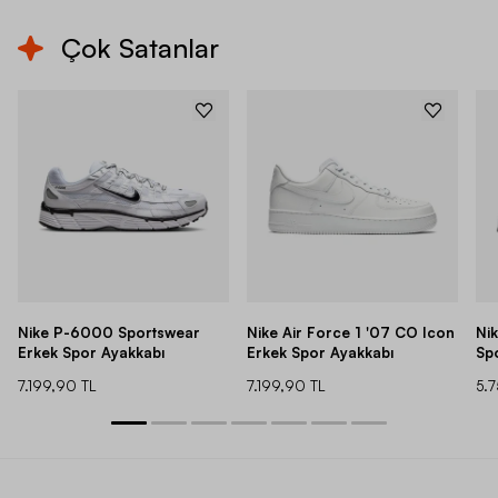
Çok Satanlar
Nike P-6000 Sportswear
Nike Air Force 1 '07 CO Icon
Ni
Erkek Spor Ayakkabı
Erkek Spor Ayakkabı
Sp
7.199,90 TL
7.199,90 TL
5.