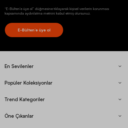
“E-Bülten’e üye ol” düğmesine tıklayarak kişisel verilerin korunması
kapsamında aydınlatma metnini kabul etmiş olursunuz.
E-Bülten’e üye ol
En Sevilenler
Popüler Koleksiyonlar
Trend Kategoriler
Öne Çıkanlar