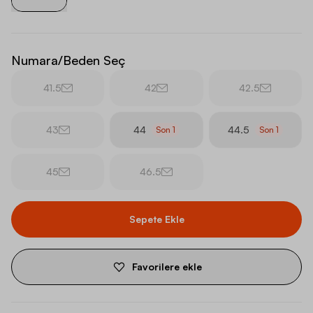
Numara/Beden Seç
41.5
42
42.5
43
44
44.5
Son
1
Son
1
45
46.5
Sepete Ekle
Favorilere ekle