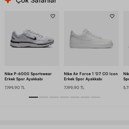
Çok Satanlar
Nike P-6000 Sportswear
Nike Air Force 1 '07 CO Icon
Ni
Erkek Spor Ayakkabı
Erkek Spor Ayakkabı
Sp
7.199,90 TL
7.199,90 TL
5.