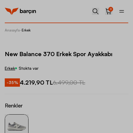
0
Anasayfa
-
Erkek
New Bal
New Balance 370 Erkek Spor Ayakkabı
Erkek
Stokta var
4.219,90 TL
6.499,00 TL
-
35
%
Renkler