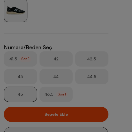
Numara/Beden Seç
41.5
42
42.5
Son
1
43
44
44.5
45
46.5
Son
1
Sepete Ekle