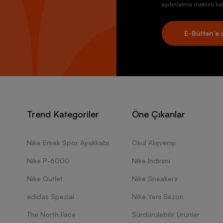
aydınlatma metnini kab
E-Bülten’e 
Trend Kategoriler
Öne Çıkanlar
Nike Erkek Spor Ayakkabı
Okul Alışverişi
Nike P-6000
Nike İndirimi
Nike Outlet
Nike Sneakers
adidas Spezial
Nike Yeni Sezon
The North Face
Sürdürülebilir Ürünler