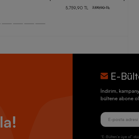
5.759,90 TL
7.199,90 TL
E-Bül
İndirim, kampany
bültene abone ol
la!
“E-Bülten’e üye ol” dü