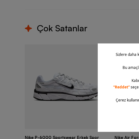
Çok Satanlar
Nike P-6000 Sportswear Erkek Spor
Nike Air Fo