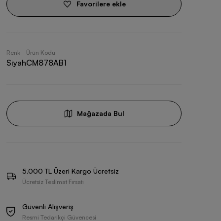
Favorilere ekle
Renk
Ürün Kodu
Siyah
CM878AB1
Mağazada Bul
5.000 TL Üzeri Kargo Ücretsiz
Ücretsiz Teslimat Fırsatı
Güvenli Alışveriş
Resmi Tedarikçi Güvencesi