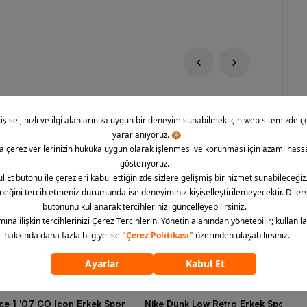
rce 1 '07 CO Icon Erkek Spor
Nike Dunk Low Retro Erkek Spor Aya