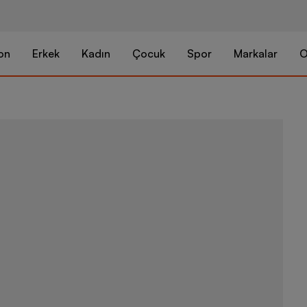
on
Erkek
Kadın
Çocuk
Spor
Markalar
O
New Balance 