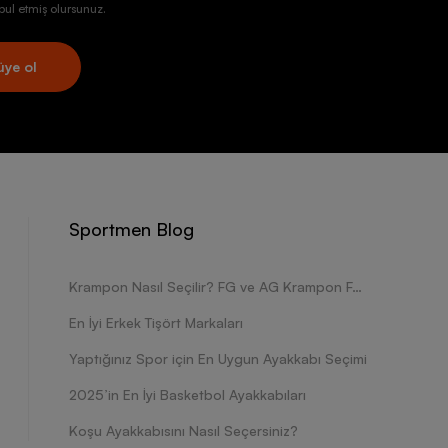
ul etmiş olursunuz.
üye ol
Sportmen Blog
Krampon Nasıl Seçilir? FG ve AG Krampon Farkları Nelerdir?
En İyi Erkek Tişört Markaları
Yaptığınız Spor için En Uygun Ayakkabı Seçimi
2025’in En İyi Basketbol Ayakkabıları
Koşu Ayakkabısını Nasıl Seçersiniz?