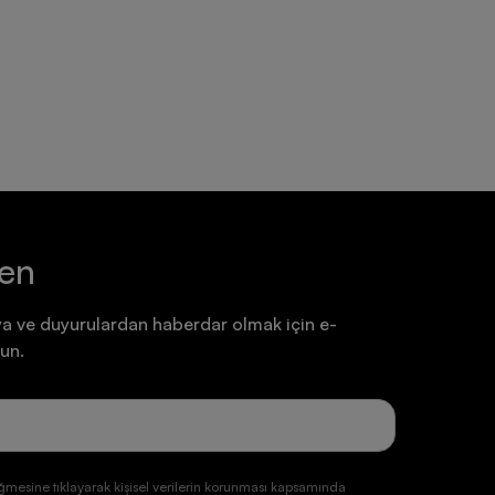
Ayakkabı
Ayakkabı
7.199,90 TL
7.199,90 TL
ten
a ve duyurulardan haberdar olmak için e-
un.
ğmesine tıklayarak kişisel verilerin korunması kapsamında