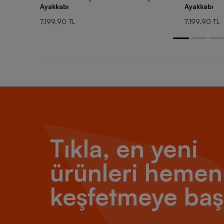
Ayakkabı
Ayakkabı
7.199,90 TL
7.199,90 TL
Tıkla, en yeni
ürünleri hemen
keşfetmeye baş