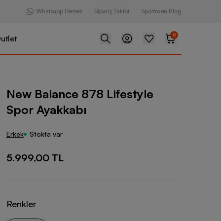
Whatsapp Destek
Sipariş Takibi
Sportmen Blog
0
utlet
878 Lifestyle Spor Ayakkabı
New Balance 878 Lifestyle
Spor Ayakkabı
Erkek
Stokta var
5.999,00 TL
Renkler