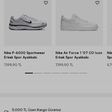
Nike P-6000 Sportswear
Nike Air Force 1 '07 CO Icon
Ni
Erkek Spor Ayakkabı
Erkek Spor Ayakkabı
Sp
7.199,90 TL
7.199,90 TL
5.
5.000 TL Üzeri Kargo Ücretsiz