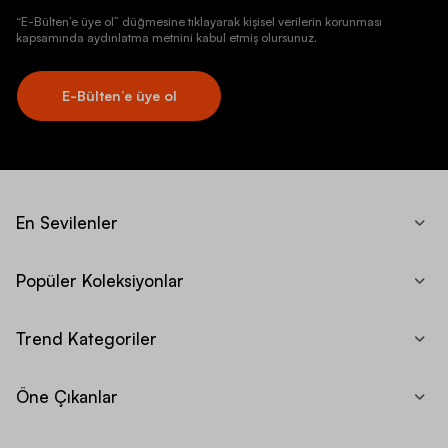
“E-Bülten’e üye ol” düğmesine tıklayarak kişisel verilerin korunması
kapsamında aydınlatma metnini kabul etmiş olursunuz.
E-Bülten’e üye ol
En Sevilenler
Popüler Koleksiyonlar
Trend Kategoriler
Öne Çıkanlar