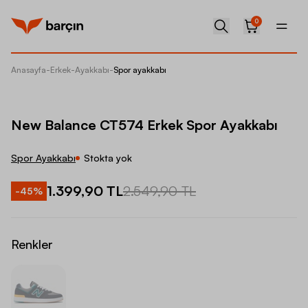
0
Anasayfa
-
Erkek
-
Ayakkabı
-
Spor ayakkabı
New Ba
New Balance CT574 Erkek Spor Ayakkabı
Spor Ayakkabı
Stokta yok
1.399,90 TL
2.549,90 TL
-
45
%
Renkler