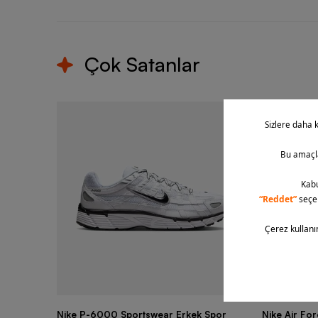
Çok Satanlar
Nike P-6000 Sportswear Erkek Spor
Nike Air Fo