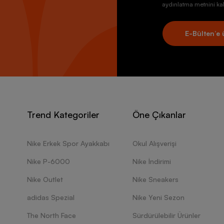
aydınlatma metnini kab
E-Bülten’e 
Trend Kategoriler
Öne Çıkanlar
Nike Erkek Spor Ayakkabı
Okul Alışverişi
Nike P-6000
Nike İndirimi
Nike Outlet
Nike Sneakers
adidas Spezial
Nike Yeni Sezon
The North Face
Sürdürülebilir Ürünler