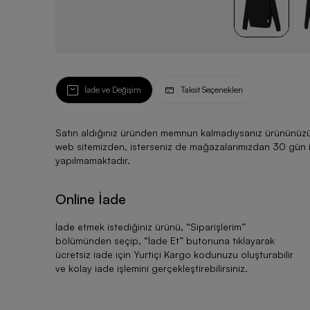
İade ve Değişim
Taksit Seçenekleri
Satın aldığınız üründen memnun kalmadıysanız ürününüzü ku
web sitemizden, isterseniz de mağazalarımızdan 30 gün için
yapılmamaktadır.
Online İade
İade etmek istediğiniz ürünü, “
Siparişlerim
”
bölümünden seçip, “
İade Et
” butonuna tıklayarak
ücretsiz iade için Yurtiçi Kargo kodunuzu oluşturabilir
ve kolay iade işlemini gerçekleştirebilirsiniz.