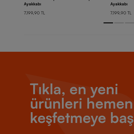
Ayakkabı
Ayakkabı
7.199,90 TL
7.199,90 TL
Tıkla, en yeni
ürünleri hemen
keşfetmeye baş