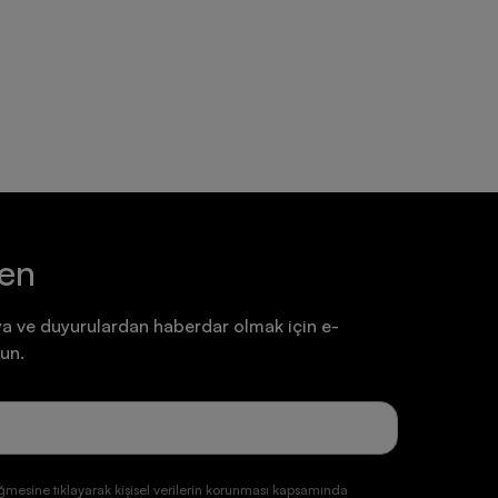
Ayakkabı
Ayakkabı
7.199,90 TL
7.199,90 TL
ten
a ve duyurulardan haberdar olmak için e-
un.
ğmesine tıklayarak kişisel verilerin korunması kapsamında