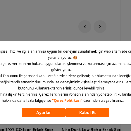
rce 1 '07 CO Icon Erkek Spor
Nike Dunk Low Retro Erkek Spor Aya