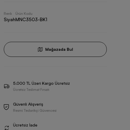
Renk
Ürün Kodu
Siyah
MNC3503-BK1
Mağazada Bul
5.000 TL Üzeri Kargo Ücretsiz
Ücretsiz Teslimat Fırsatı
Güvenli Alışveriş
Resmi Tedarikçi Güvencesi
Ücretsiz İade