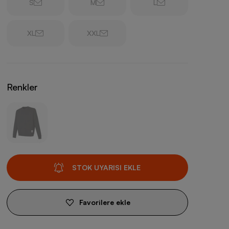
S
M
L
XL
XXL
Renkler
STOK UYARISI EKLE
Favorilere ekle