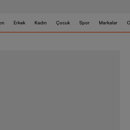
on
Erkek
Kadın
Çocuk
Spor
Markalar
O
New Balance 