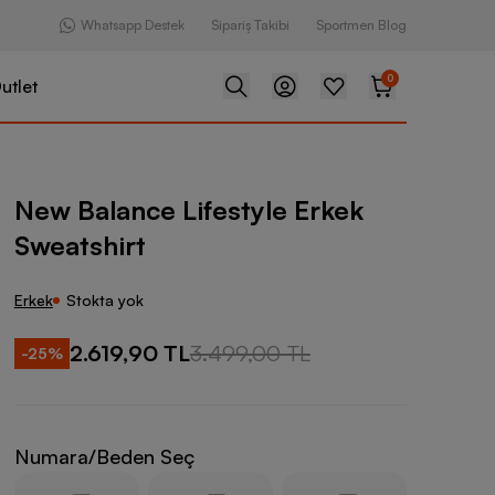
Whatsapp Destek
Sipariş Takibi
Sportmen Blog
0
utlet
Lifestyle Erkek Sweatshirt
New Balance Lifestyle Erkek
Sweatshirt
Erkek
Stokta yok
2.619,90 TL
3.499,00 TL
-
25
%
Numara/Beden Seç