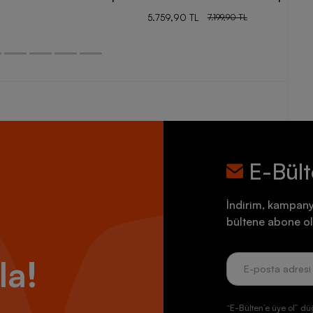
5.759,90 TL
7.199,90 TL
E-Bül
İndirim, kampany
bültene abone ol
la!
“E-Bülten’e üye ol” dü