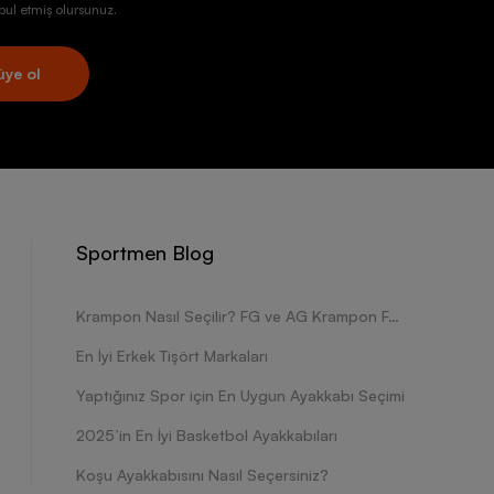
ul etmiş olursunuz.
üye ol
Sportmen Blog
Krampon Nasıl Seçilir? FG ve AG Krampon Farkları Nelerdir?
En İyi Erkek Tişört Markaları
Yaptığınız Spor için En Uygun Ayakkabı Seçimi
2025’in En İyi Basketbol Ayakkabıları
Koşu Ayakkabısını Nasıl Seçersiniz?