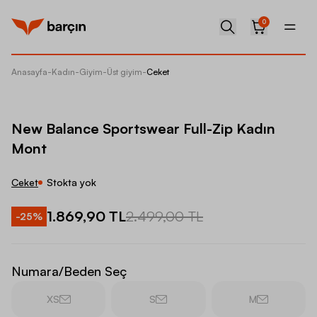
0
Anasayfa
-
Kadın
-
Giyim
-
Üst giyim
-
Ceket
New Bal
New Balance Sportswear Full-Zip Kadın
Mont
Ceket
Stokta yok
1.869,90 TL
2.499,00 TL
-
25
%
Numara/Beden Seç
XS
S
M