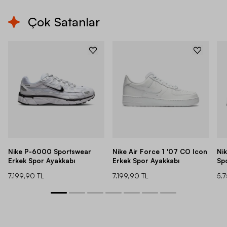
Çok Satanlar
Nike P-6000 Sportswear
Nike Air Force 1 '07 CO Icon
Ni
Erkek Spor Ayakkabı
Erkek Spor Ayakkabı
Sp
7.199,90 TL
7.199,90 TL
5.