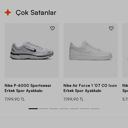
Çok Satanlar
Nike P-6000 Sportswear
Nike Air Force 1 '07 CO Icon
Ni
Erkek Spor Ayakkabı
Erkek Spor Ayakkabı
Sp
7.199,90 TL
7.199,90 TL
5.