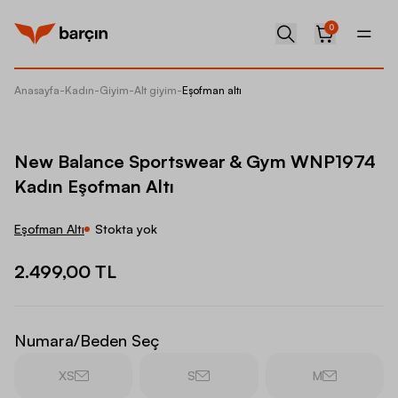
0
Anasayfa
-
Kadın
-
Giyim
-
Alt giyim
-
Eşofman altı
New Ba
New Balance Sportswear & Gym WNP1974
Kadın Eşofman Altı
Eşofman Altı
Stokta yok
2.499,00 TL
Numara/Beden Seç
XS
S
M